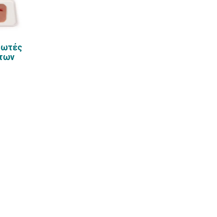
ιωτές
των