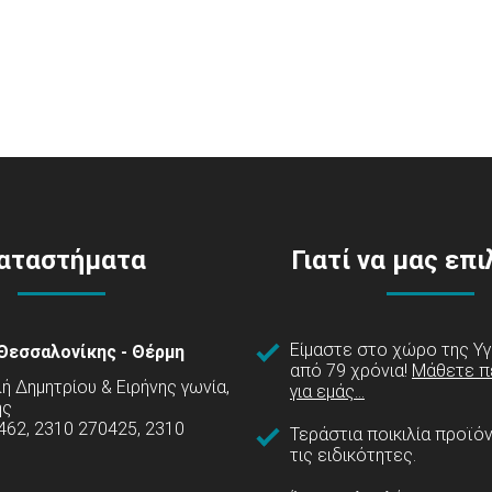
αταστήματα
Γιατί να μας επ
Είμαστε στο χώρο της Υγ
Θεσσαλονίκης - Θέρμη
από 79 χρόνια!
Μάθετε π
 Δημητρίου & Ειρήνης γωνία,
για εμάς...
ης
462, 2310 270425, 2310
Τεράστια ποικιλία προϊό
τις ειδικότητες.