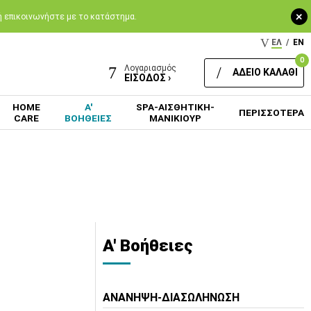
+
 ή επικοινωνήστε με το κατάστημα.
ΕΛ
/
EN
0
Λογαριασμός
ΑΔΕΙΟ ΚΑΛΑΘΙ
ΕΙΣΟΔΟΣ ›
HOME
Α'
SPA-ΑΙΣΘΗΤΙΚΗ-
ΠΕΡΙΣΣΟΤΕΡΑ
CARE
ΒΟΗΘΕΙΕΣ
ΜΑΝΙΚΙΟΥΡ
Α' Βοήθειες
ΑΝΑΝΗΨΗ-ΔΙΑΣΩΛΗΝΩΣΗ