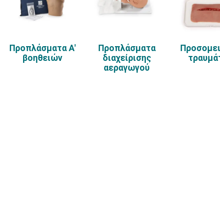
Προπλάσματα Α'
Προπλάσματα
Προσομε
βοηθειών
διαχείρισης
τραυμά
αεραγωγού