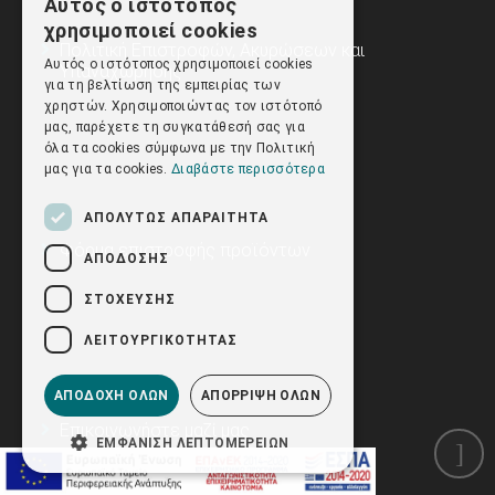
Αυτός ο ιστότοπος
GREEK
χρησιμοποιεί cookies
Πολιτική Επιστροφών, Ακυρώσεων και
ENGLISH
Αυτός ο ιστότοπος χρησιμοποιεί cookies
Υπαναχώρησης
για τη βελτίωση της εμπειρίας των
χρηστών. Χρησιμοποιώντας τον ιστότοπό
μας, παρέχετε τη συγκατάθεσή σας για
όλα τα cookies σύμφωνα με την Πολιτική
μας για τα cookies.
Διαβάστε περισσότερα
ΑΠΟΛΎΤΩΣ ΑΠΑΡΑΊΤΗΤΑ
Φόρμα επιστροφής προϊόντων
ΑΠΌΔΟΣΗΣ
ΣΤΌΧΕΥΣΗΣ
ΛΕΙΤΟΥΡΓΙΚΌΤΗΤΑΣ
ΑΠΟΔΟΧΉ ΌΛΩΝ
ΑΠΌΡΡΙΨΗ ΌΛΩΝ
Επικοινωνήστε μαζί μας
ΕΜΦΆΝΙΣΗ ΛΕΠΤΟΜΕΡΕΙΏΝ