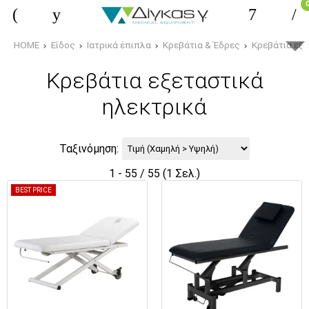
HOME
Είδος
Ιατρικά έπιπλα
Κρεβάτια & Έδρες
Κρεβάτια εξε
Κρεβάτια εξεταστικά
ηλεκτρικά
Ταξινόμηση:
1 - 55 / 55 (1 Σελ.)
BEST PRICE