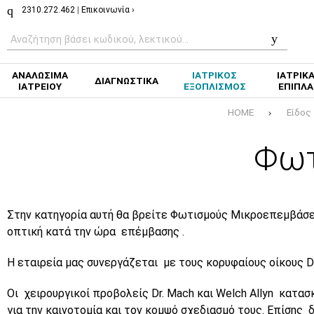
2310.272.462
|
Επικοινωνία ›
ΑΝΑΛΩΣΙΜΑ
ΙΑΤΡΙΚΟΣ
ΙΑΤΡΙΚ
ΔΙΑΓΝΩΣΤΙΚΑ
ΙΑΤΡΕΙΟΥ
ΕΞΟΠΛΙΣΜΟΣ
ΕΠΙΠΛΑ
HOME
Είδος
Φωτ
Στην κατηγορία αυτή θα βρείτε Φωτισμούς Μικροεπεμβάσ
οπτική κατά την ώρα επέμβασης .
Η εταιρεία μας συνεργάζεται με τους κορυφαίους οίκους D
Οι χειρουργικοί προβολείς Dr. Mach και
Welch
Allyn
κατασκ
για την καινοτομία και τον κομψό σχεδιασμό τους. Επίσης 