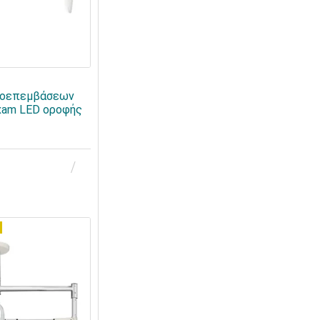
ροεπεμβάσεων
Exam LED οροφής