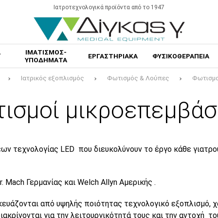
Ιατροτεχνολογικά προϊόντα από το 1947
Α
ΙΜΑΤΙΣΜΟΣ-
ΕΡΓΑΣΤΗΡΙΑΚΑ
ΦΥΣΙΚΟΘΕΡΑΠΕΙΑ
ΥΠΟΔΗΜΑΤΑ
Ιατρικός εξοπλισμός
Φωτισμός & Λούπες
Φωτισμο
ισμοί μικροεπεμβά
εων τεχνολογίας
LED
που διευκολύνουν το έργο κάθε γιατρο
r. Mach Γερμανίας και
Welch
Allyn
Αμερικής .
ευάζονται από υψηλής ποιότητας τεχνολογικό εξοπλισμό, χ
διακρίνονται για την λειτουργικότητά τους και την αντοχή το