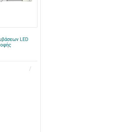
μβάσεων LED
ροφής