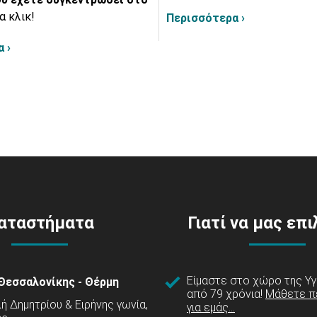
α κλικ!
Περισσότερα ›
 ›
αταστήματα
Γιατί να μας επ
Είμαστε στο χώρο της Υγ
Θεσσαλονίκης - Θέρμη
από 79 χρόνια!
Μάθετε π
 Δημητρίου & Ειρήνης γωνία,
για εμάς...