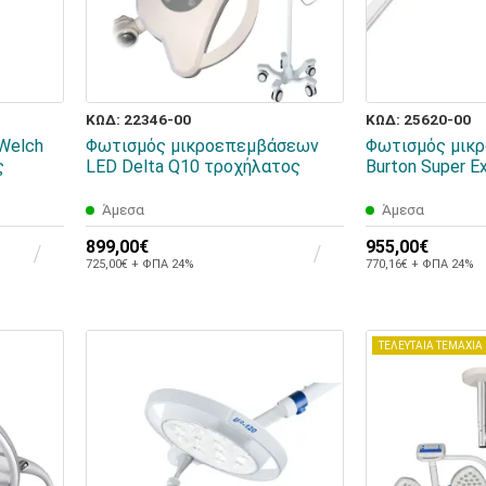
ΚΩΔ: 22346-00
ΚΩΔ: 25620-00
Welch
Φωτισμός μικροεπεμβάσεων
Φωτισμός μικ
ς
LED Delta Q10 τροχήλατος
Burton Super 
Άμεσα
Άμεσα
899,00€
955,00€
725,00€ + ΦΠΑ 24%
770,16€ + ΦΠΑ 24%
ΤΕΛΕΥΤΑΙΑ ΤΕΜΑΧΙΑ