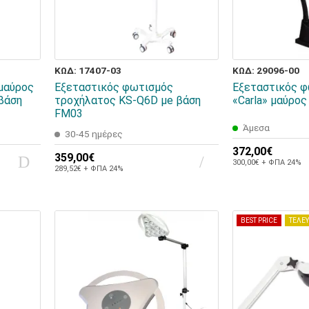
ΚΩΔ: 17407-03
ΚΩΔ: 29096-00
μαύρος
Εξεταστικός φωτισμός
Εξεταστικός φ
βάση
τροχήλατος KS-Q6D μe βάση
«Carla» μαύρος
FM03
Άμεσα
30-45 ημέρες
372,00€
359,00€
300,00€ + ΦΠΑ 24%
289,52€ + ΦΠΑ 24%
BEST PRICE
ΤΕΛΕΥ