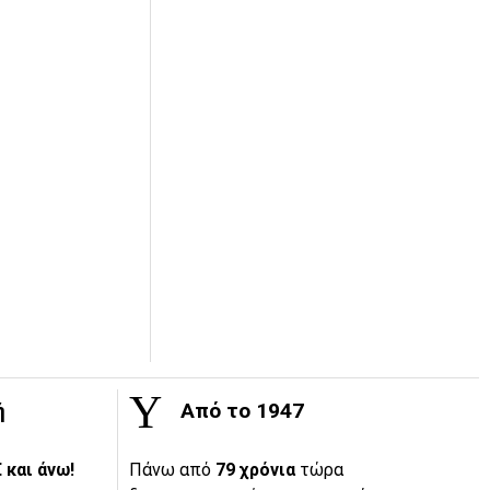
ή
Από το 1947
 και άνω!
Πάνω από
79 χρόνια
τώρα