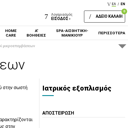
ΕΛ
/
EN
0
Λογαριασμός
ΑΔΕΙΟ ΚΑΛΑΘΙ
ΕΙΣΟΔΟΣ ›
HOME
Α'
SPA-ΑΙΣΘΗΤΙΚΗ-
ΠΕΡΙΣΣΟΤΕΡΑ
CARE
ΒΟΗΘΕΙΕΣ
ΜΑΝΙΚΙΟΥΡ
ί μικροεπεμβάσεων
σεων
Ιατρικός εξοπλισμός
ύ στην σωστή
ΑΠΟΣΤΕΙΡΩΣΗ
αρακτηρίζονται
υς στην