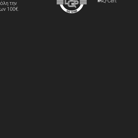
 όλη την
ων 100€.