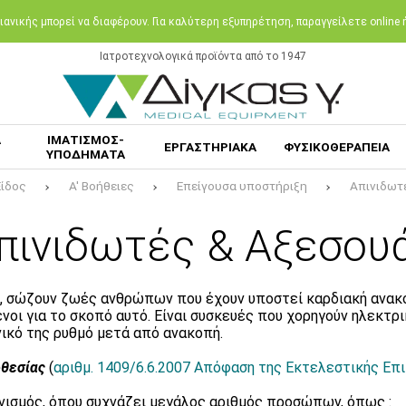
ανικής μπορεί να διαφέρουν. Για καλύτερη εξυπηρέτηση, παραγγείλετε online
Ιατροτεχνολογικά προϊόντα από το 1947
Α
ΙΜΑΤΙΣΜΟΣ-
ΕΡΓΑΣΤΗΡΙΑΚΑ
ΦΥΣΙΚΟΘΕΡΑΠΕΙΑ
ΥΠΟΔΗΜΑΤΑ
Είδος
Α' Βοήθειες
Επείγουσα υποστήριξη
Απινιδωτ
πινιδωτές & Αξεσου
ς, σώζουν ζωές ανθρώπων που έχουν υποστεί καρδιακή ανακ
οι για το σκοπό αυτό. Eίναι συσκευές που χορηγούν ηλεκτρι
ικό της ρυθμό μετά από ανακοπή.
θεσίας
(
αριθμ. 1409/6.6.2007 Απόφαση της Εκτελεστικής Επ
ανισμός, όπου συχνάζει μεγάλος αριθμός προσώπων, όπως :