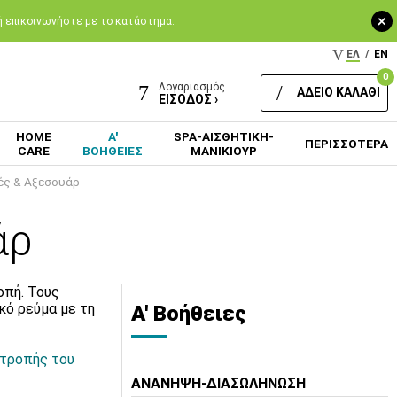
+
 ή επικοινωνήστε με το κατάστημα.
ΕΛ
/
EN
0
Λογαριασμός
ΑΔΕΙΟ ΚΑΛΑΘΙ
ΕΙΣΟΔΟΣ ›
HOME
Α'
SPA-ΑΙΣΘΗΤΙΚΗ-
ΠΕΡΙΣΣΟΤΕΡΑ
CARE
ΒΟΗΘΕΙΕΣ
ΜΑΝΙΚΙΟΥΡ
ές & Αξεσουάρ
άρ
οπή. Τους
κό ρεύμα με τη
Α' Βοήθειες
ιτροπής του
ΑΝΑΝΗΨΗ-ΔΙΑΣΩΛΗΝΩΣΗ