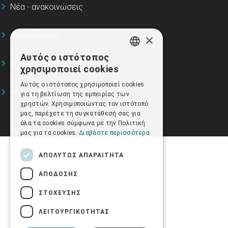
Νέα - ανακοινώσεις
Δωροκάρτες
×
Αυτός ο ιστότοπος
GREEK
ΕΠΑνΕΚ 2014-2020
χρησιμοποιεί cookies
ENGLISH
Αυτός ο ιστότοπος χρησιμοποιεί cookies
Καριέρα
για τη βελτίωση της εμπειρίας των
χρηστών. Χρησιμοποιώντας τον ιστότοπό
μας, παρέχετε τη συγκατάθεσή σας για
όλα τα cookies σύμφωνα με την Πολιτική
μας για τα cookies.
Διαβάστε περισσότερα
ΑΠΟΛΎΤΩΣ ΑΠΑΡΑΊΤΗΤΑ
ΑΠΌΔΟΣΗΣ
ΣΤΌΧΕΥΣΗΣ
ΛΕΙΤΟΥΡΓΙΚΌΤΗΤΑΣ