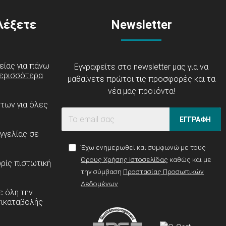
ιλέξετε
Newsletter
είας για πάνω
Εγγραφείτε στο newsletter μας για να
ερισσότερα
μαθαίνετε πρώτοι τις προσφορές και τα
νέα μας προϊόντα!
ντων για όλες
ΕΓΓΡΑΦΗ
γγελίας σε
Έχω ενημερωθεί και συμφωνώ με τους
Όρους Χρήσης Ιστοσελίδας
καθώς και με
ρίς πιστωτική
την σύμβαση
Προστασίας Προσωπικών
Δεδομένων
 όλη την
τικαταβολής