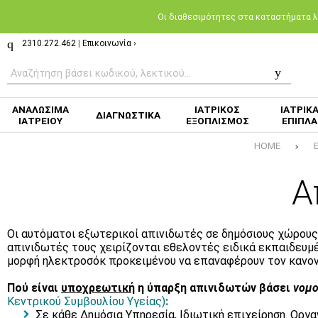
Oι διαθεσιμότητες στα καταστήματα λι
2310.272.462
|
Επικοινωνία ›
ΑΝΑΛΩΣΙΜΑ
ΙΑΤΡΙΚΟΣ
ΙΑΤΡΙΚ
ΔΙΑΓΝΩΣΤΙΚΑ
ΙΑΤΡΕΙΟΥ
ΕΞΟΠΛΙΣΜΟΣ
ΕΠΙΠΛΑ
HOME
Α
Οι αυτόματοι εξωτερικοί απινιδωτές σε δημόσιους χώρου
απινιδωτές τους χειρίζονται εθελοντές ειδικά εκπαιδευμέν
μορφή ηλεκτροσόκ προκειμένου να επαναφέρουν τον κανον
Πού είναι
υποχρεωτική
η ύπαρξη απινιδωτών βάσει
νομο
Κεντρικού Συμβουλίου Υγείας)
:
Σε κάθε Δημόσια Υπηρεσία, Ιδιωτική επιχείρηση. Οργ