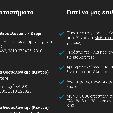
αταστήματα
Γιατί να μας επ
Είμαστε στο χώρο της Υγ
Θεσσαλονίκης - Θέρμη
από 79 χρόνια!
Μάθετε π
 Δημητρίου & Ειρήνης γωνία,
για εμάς...
ης
462, 2310 270425, 2310
Τεράστια ποικιλία προϊό
τις ειδικότητες.
Άμεση ολοκλήρωση παρα
λιγότερο από 2 λεπτά.
α Θεσσαλονίκης (Κέντρο)
tore
Αγορά χωρίς εγγραφή, χω
(Περιοχή ΧΑΝΘ)
κάρτα.
005, 2310 225025
ΜΟΝΟ 3,80€ αποστολή σε
Ελλάδα & επιβάρυνση αν
3,00€.
α Θεσσαλονίκης (Κέντρο)