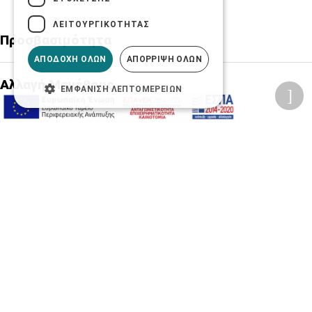
ΛΕΙΤΟΥΡΓΙΚΌΤΗΤΑΣ
Προσβασιμότητα
ΑΠΟΔΟΧΉ ΌΛΩΝ
ΑΠΌΡΡΙΨΗ ΌΛΩΝ
Αλλαγή Μεγέθους
ΕΜΦΆΝΙΣΗ ΛΕΠΤΟΜΕΡΕΙΏΝ
A-
A+
A
Αλλαγή Γραμματοσειράς
Αλλαγή Χρώματος