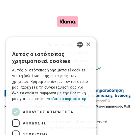
×
Προσωπικά δεδομένα
Όροι Χρήσης Ιστοσελίδας
Αυτός ο ιστότοπος
GREEK
χρησιμοποιεί cookies
Ασφάλεια συναλλαγών
ENGLISH
Πολιτική Ασφάλειας Πληροφοριών
Αυτός ο ιστότοπος χρησιμοποιεί cookies
για τη βελτίωση της εμπειρίας των
χρηστών. Χρησιμοποιώντας τον ιστότοπό
μας, παρέχετε τη συγκατάθεσή σας για
όλα τα cookies σύμφωνα με την Πολιτική
μας για τα cookies.
Διαβάστε περισσότερα
ΑΠΟΛΎΤΩΣ ΑΠΑΡΑΊΤΗΤΑ
2026 © Δίγκας Γ. Ιατρικά. All rights reserved.
ΑΠΌΔΟΣΗΣ
Developed with care by
Totalweb
.
ΣΤΌΧΕΥΣΗΣ