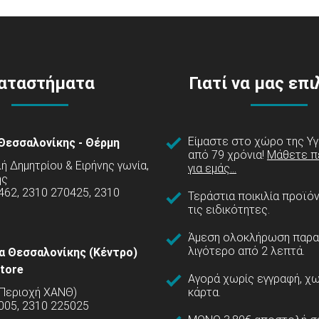
αταστήματα
Γιατί να μας επ
Είμαστε στο χώρο της Υγ
Θεσσαλονίκης - Θέρμη
από 79 χρόνια!
Μάθετε π
 Δημητρίου & Ειρήνης γωνία,
για εμάς...
ης
462, 2310 270425, 2310
Τεράστια ποικιλία προϊό
τις ειδικότητες.
Άμεση ολοκλήρωση παρα
λιγότερο από 2 λεπτά.
α Θεσσαλονίκης (Κέντρο)
tore
Αγορά χωρίς εγγραφή, χω
(Περιοχή ΧΑΝΘ)
κάρτα.
005, 2310 225025