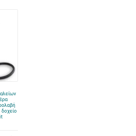
γαλείων
αέρα
ιρολαβή
 δοχείο
it