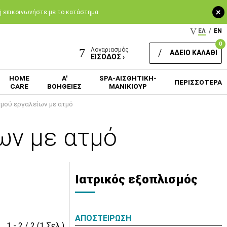
+
 ή επικοινωνήστε με το κατάστημα.
ΕΛ
/
EN
0
Λογαριασμός
ΑΔΕΙΟ ΚΑΛΑΘΙ
ΕΙΣΟΔΟΣ ›
HOME
Α'
SPA-ΑΙΣΘΗΤΙΚΗ-
ΠΕΡΙΣΣΟΤΕΡΑ
CARE
ΒΟΗΘΕΙΕΣ
ΜΑΝΙΚΙΟΥΡ
μού εργαλείων με ατμό
ων με ατμό
Ιατρικός εξοπλισμός
ΑΠΟΣΤΕΙΡΩΣΗ
1 - 2 / 2 (1 Σελ.)