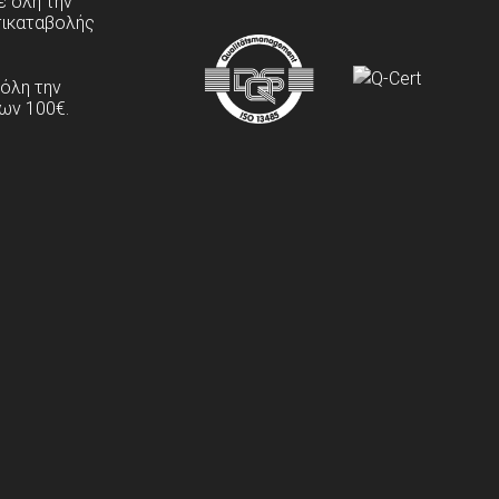
 όλη την
τικαταβολής
 όλη την
ων 100€.