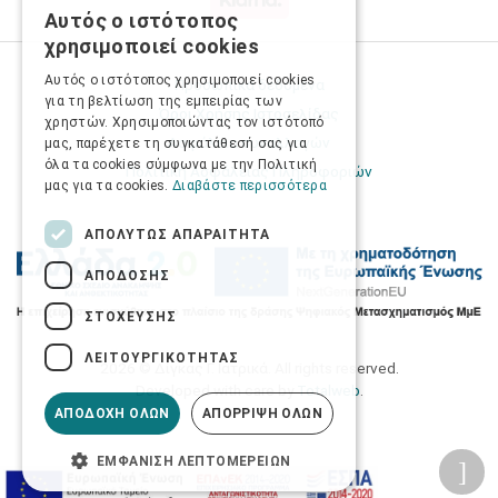
Αυτός ο ιστότοπος
GREEK
χρησιμοποιεί cookies
ENGLISH
Αυτός ο ιστότοπος χρησιμοποιεί cookies
Προσωπικά δεδομένα
για τη βελτίωση της εμπειρίας των
Όροι Χρήσης Ιστοσελίδας
χρηστών. Χρησιμοποιώντας τον ιστότοπό
Ασφάλεια συναλλαγών
μας, παρέχετε τη συγκατάθεσή σας για
όλα τα cookies σύμφωνα με την Πολιτική
Πολιτική Ασφάλειας Πληροφοριών
μας για τα cookies.
Διαβάστε περισσότερα
ΑΠΟΛΎΤΩΣ ΑΠΑΡΑΊΤΗΤΑ
ΑΠΌΔΟΣΗΣ
ΣΤΌΧΕΥΣΗΣ
ΛΕΙΤΟΥΡΓΙΚΌΤΗΤΑΣ
2026 © Δίγκας Γ. Ιατρικά. All rights reserved.
Developed with care by
Totalweb
.
ΑΠΟΔΟΧΉ ΌΛΩΝ
ΑΠΌΡΡΙΨΗ ΌΛΩΝ
ΕΜΦΆΝΙΣΗ ΛΕΠΤΟΜΕΡΕΙΏΝ
Προσβασιμότητα