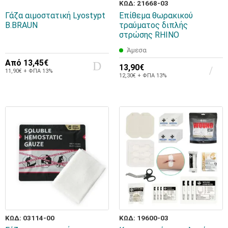
ΚΩΔ: 21668-03
Γάζα αιμοστατική Lyostypt
Επίθεμα θωρακικού
B.BRAUN
τραύματος διπλής
στρώσης RHINO
Άμεσα
Από
13,45€
13,90€
11,90€ + ΦΠΑ 13%
12,30€ + ΦΠΑ 13%
ΚΩΔ: 03114-00
ΚΩΔ: 19600-03