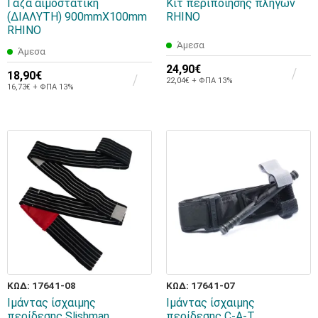
Γάζα αιμοστατική
Κιτ περιποίησης πληγών
(ΔΙΑΛΥΤΗ) 900mmX100mm
RHINO
RHINO
Άμεσα
Άμεσα
24,90€
18,90€
22,04€ + ΦΠΑ 13%
16,73€ + ΦΠΑ 13%
ΚΩΔ: 17641-08
ΚΩΔ: 17641-07
Ιμάντας ίσχαιμης
Ιμάντας ίσχαιμης
περίδεσης Slishman
περίδεσης C-A-T