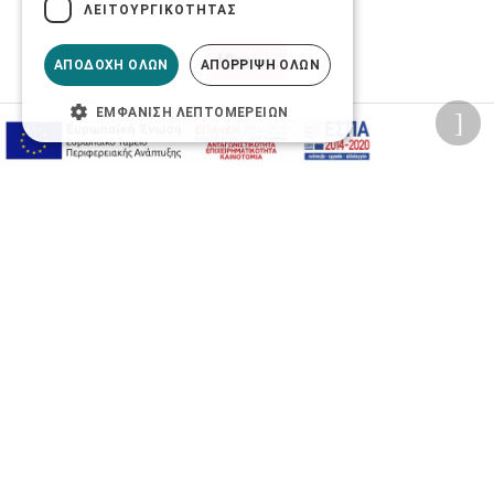
ΛΕΙΤΟΥΡΓΙΚΌΤΗΤΑΣ
ΑΠΟΔΟΧΉ ΌΛΩΝ
ΑΠΌΡΡΙΨΗ ΌΛΩΝ
ΕΜΦΆΝΙΣΗ ΛΕΠΤΟΜΕΡΕΙΏΝ
Προσωπικά δεδομένα
Όροι Χρήσης Ιστοσελίδας
Ασφάλεια συναλλαγών
Πολιτική Ασφάλειας Πληροφοριών
2026 © Δίγκας Γ. Ιατρικά. All rights reserved.
Developed with care by
Totalweb
.