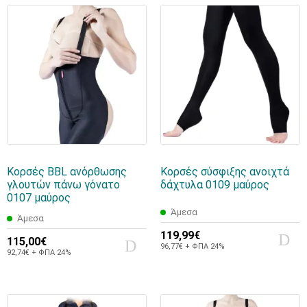
Κορσές BBL ανόρθωσης
Κορσές σύσφιξης ανοιχτά
γλουτών πάνω γόνατο
δάχτυλα 0109 μαύρος
0107 μαύρος
Άμεσα
Άμεσα
119,99€
115,00€
96,77€ + ΦΠΑ 24%
92,74€ + ΦΠΑ 24%