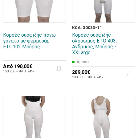
ΚΩΔ: 30033-11
Κορσές σύσφιξης πάνω
Κορσές σύσφιξης
γόνατο με φερμουάρ
ολόσωμος ETO 403,
ETO102 Μαύρος
Aνδρικός, Mαύρος -
XXLarge
Άμεσα
Από
190,00€
153,23€ + ΦΠΑ 24%
289,00€
233,06€ + ΦΠΑ 24%