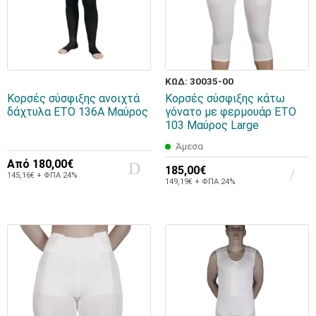
ΚΩΔ: 30035-00
Κορσές σύσφιξης ανοιχτά
Κορσές σύσφιξης κάτω
δάχτυλα ETO 136Α Μαύρος
γόνατο με φερμουάρ ΕΤΟ
103 Μαύρος Large
Άμεσα
Από
180,00€
185,00€
145,16€ + ΦΠΑ 24%
149,19€ + ΦΠΑ 24%