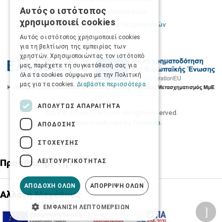
Αυτός ο ιστότοπος
Ασφάλεια συναλλαγών
GREEK
χρησιμοποιεί cookies
Πολιτική Ασφάλειας Πληροφοριών
ENGLISH
Αυτός ο ιστότοπος χρησιμοποιεί cookies
για τη βελτίωση της εμπειρίας των
χρηστών. Χρησιμοποιώντας τον ιστότοπό
μας, παρέχετε τη συγκατάθεσή σας για
όλα τα cookies σύμφωνα με την Πολιτική
μας για τα cookies.
Διαβάστε περισσότερα
ΑΠΟΛΎΤΩΣ ΑΠΑΡΑΊΤΗΤΑ
2026 © Δίγκας Γ. Ιατρικά. All rights reserved.
Developed with care by
Totalweb
.
ΑΠΌΔΟΣΗΣ
ΣΤΌΧΕΥΣΗΣ
Προσβασιμότητα
ΛΕΙΤΟΥΡΓΙΚΌΤΗΤΑΣ
ΑΠΟΔΟΧΉ ΌΛΩΝ
ΑΠΌΡΡΙΨΗ ΌΛΩΝ
Αλλαγή Μεγέθους
ΕΜΦΆΝΙΣΗ ΛΕΠΤΟΜΕΡΕΙΏΝ