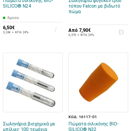
Πώματα σιλικόνης BIO-
Σωληνάρια φυγοκέντρου
SILICO® Ν24
τύπου Falcon με βιδωτό
πώμα
Άμεσα
6,50€
Από
7,90€
5,24€ + ΦΠΑ 24%
6,37€ + ΦΠΑ 24%
ΚΩΔ: 16117-01
Σωληνάρια βιοχημικά με
Πώματα σιλικόνης BIO-
μπίλιες 100 τεμάχια
SILICO® Ν32