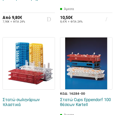
Άμεσα
Από
9,80€
10,50€
7,90€ + ΦΠΑ 24%
8,47€ + ΦΠΑ 24%
ΚΩΔ: 16284-00
Στατώ σωληνάριων
Στατώ Cups Eppendorf 100
πλαστικά
θέσεων Kartell
Άμεσα