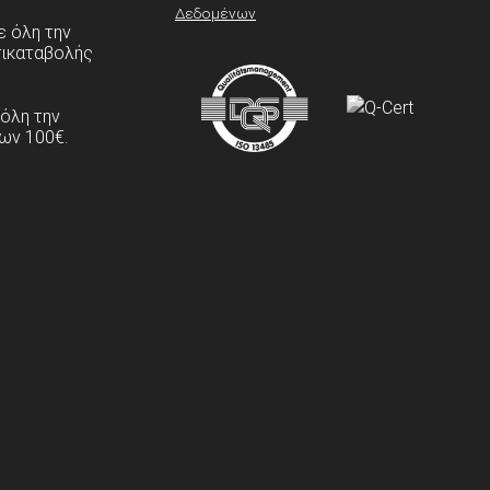
Δεδομένων
 όλη την
τικαταβολής
 όλη την
ων 100€.