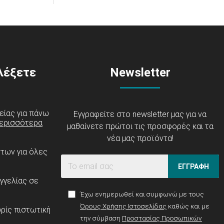
ιλέξετε
Newsletter
είας για πάνω
Εγγραφείτε στο newsletter μας για να
ερισσότερα
μαθαίνετε πρώτοι τις προσφορές και τα
νέα μας προϊόντα!
ντων για όλες
ΕΓΓΡΑΦΗ
γγελίας σε
Έχω ενημερωθεί και συμφωνώ με τους
Όρους Χρήσης Ιστοσελίδας
καθώς και με
ρίς πιστωτική
την σύμβαση
Προστασίας Προσωπικών