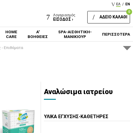
ΕΛ
/
EN
0
Λογαριασμός
ΑΔΕΙΟ ΚΑΛΑΘΙ
ΕΙΣΟΔΟΣ ›
HOME
Α'
SPA-ΑΙΣΘΗΤΙΚΗ-
ΠΕΡΙΣΣΟΤΕΡΑ
CARE
ΒΟΗΘΕΙΕΣ
ΜΑΝΙΚΙΟΥΡ
ς - Επιθέματα
Αναλώσιμα ιατρείου
ΥΛΙΚΑ ΕΓΧΥΣΗΣ-ΚΑΘΕΤΗΡΕΣ