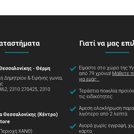
αταστήματα
Γιατί να μας επ
Είμαστε στο χώρο της Υγ
Θεσσαλονίκης - Θέρμη
από 79 χρόνια!
Μάθετε π
 Δημητρίου & Ειρήνης γωνία,
για εμάς...
ης
462, 2310 270425, 2310
Τεράστια ποικιλία προϊό
τις ειδικότητες.
Άμεση ολοκλήρωση παρα
λιγότερο από 2 λεπτά.
α Θεσσαλονίκης (Κέντρο)
tore
Αγορά χωρίς εγγραφή, χω
(Περιοχή ΧΑΝΘ)
κάρτα.