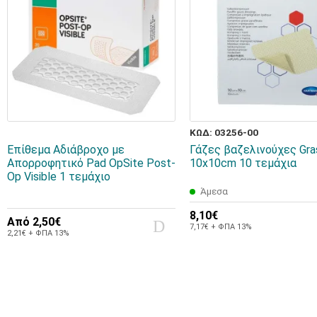
ΚΩΔ: 03256-00
Επίθεμα Αδιάβροχο με
Γάζες βαζελινούχες Gra
Απορροφητικό Pad OpSite Post-
10x10cm 10 τεμάχια
Op Visible 1 τεμάχιο
Άμεσα
8,10€
Από
2,50€
7,17€ + ΦΠΑ 13%
2,21€ + ΦΠΑ 13%