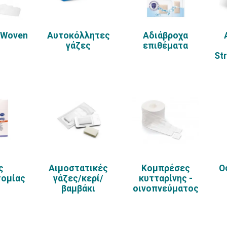
 Woven
Αυτοκόλλητες
Αδιάβροχα
γάζες
επιθέματα
St
ς
Αιμοστατικές
Κομπρέσες
Ο
τομίας
γάζες/κερί/
κυτταρίνης -
βαμβάκι
οινοπνεύματος