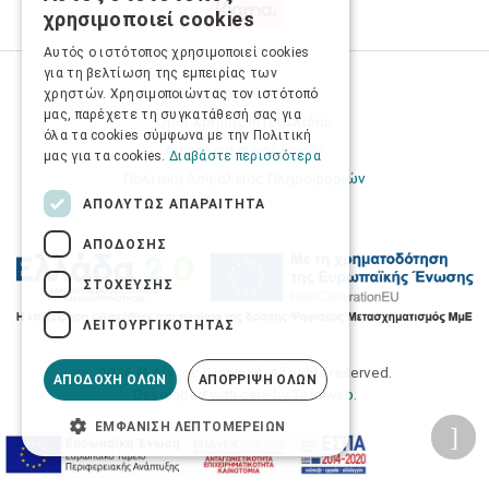
GREEK
χρησιμοποιεί cookies
ENGLISH
Αυτός ο ιστότοπος χρησιμοποιεί cookies
για τη βελτίωση της εμπειρίας των
Προσωπικά δεδομένα
χρηστών. Χρησιμοποιώντας τον ιστότοπό
μας, παρέχετε τη συγκατάθεσή σας για
Όροι Χρήσης Ιστοσελίδας
όλα τα cookies σύμφωνα με την Πολιτική
Ασφάλεια συναλλαγών
μας για τα cookies.
Διαβάστε περισσότερα
Πολιτική Ασφάλειας Πληροφοριών
ΑΠΟΛΎΤΩΣ ΑΠΑΡΑΊΤΗΤΑ
ΑΠΌΔΟΣΗΣ
ΣΤΌΧΕΥΣΗΣ
ΛΕΙΤΟΥΡΓΙΚΌΤΗΤΑΣ
2026 © Δίγκας Γ. Ιατρικά. All rights reserved.
ΑΠΟΔΟΧΉ ΌΛΩΝ
ΑΠΌΡΡΙΨΗ ΌΛΩΝ
Developed with care by
Totalweb
.
ΕΜΦΆΝΙΣΗ ΛΕΠΤΟΜΕΡΕΙΏΝ
Προσβασιμότητα