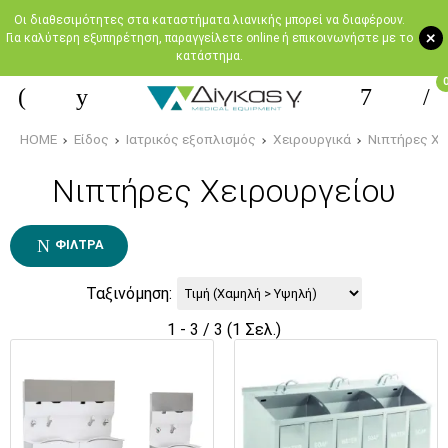
Oι διαθεσιμότητες στα καταστήματα λιανικής μπορεί να διαφέρουν.
+
Για καλύτερη εξυπηρέτηση, παραγγείλετε online ή επικοινωνήστε με το
κατάστημα.
HOME
Είδος
Ιατρικός εξοπλισμός
Χειρουργικά
Νιπτήρες Χε
Νιπτήρες Χειρουργείου
ΦΊΛΤΡΑ
Ταξινόμηση:
1 - 3 / 3 (1 Σελ.)