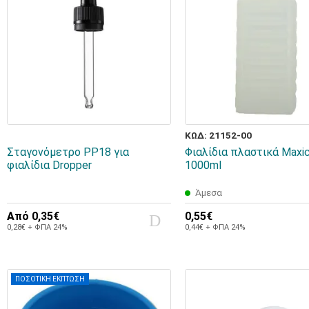
ΚΩΔ: 21152-00
Σταγονόμετρο PP18 για
Φιαλίδια πλαστικά Maxi
φιαλίδια Dropper
1000ml
Άμεσα
Από
0,35€
0,55€
0,28€ + ΦΠΑ 24%
0,44€ + ΦΠΑ 24%
ΠΟΣΟΤΙΚΗ ΕΚΠΤΩΣΗ