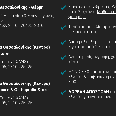
Είμαστε στο χώρο της Υγ
Θεσσαλονίκης - Θέρμη
από 79 χρόνια!
Μάθετε π
 Δημητρίου & Ειρήνης γωνία,
για εμάς...
ης
462, 2310 270425, 2310
Τεράστια ποικιλία προϊό
τις ειδικότητες.
Άμεση ολοκλήρωση παρα
λιγότερο από 2 λεπτά.
α Θεσσαλονίκης (Κέντρο)
tore
Αγορά χωρίς εγγραφή, χω
(Περιοχή ΧΑΝΘ)
κάρτα.
005, 2310 225025
ΜΟΝΟ 3,80€ αποστολή σε
Ελλάδα & επιβάρυνση αν
3,00€.
α Θεσσαλονίκης (Κέντρο)
care & Orthopedic Store
ΔΩΡΕΑΝ ΑΠΟΣΤΟΛΗ
σε
Ελλάδα για αγορές άνω τ
(Περιοχή ΧΑΝΘ)
5005, 2310 225025