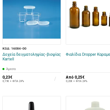
ΚΩΔ: 16084-00
Δοχεία δειγματοληψίας-βιοψίας
Φιαλίδια Dropper Καραμ
Kartell
Άμεσα
0,23€
Από
0,25€
0,19€ + ΦΠΑ 24%
0,20€ + ΦΠΑ 24%