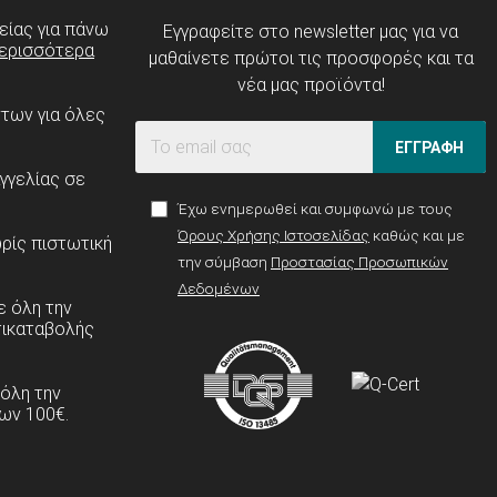
είας για πάνω
Εγγραφείτε στο newsletter μας για να
ερισσότερα
μαθαίνετε πρώτοι τις προσφορές και τα
νέα μας προϊόντα!
ντων για όλες
ΕΓΓΡΑΦΗ
γγελίας σε
Έχω ενημερωθεί και συμφωνώ με τους
Όρους Χρήσης Ιστοσελίδας
καθώς και με
ρίς πιστωτική
την σύμβαση
Προστασίας Προσωπικών
Δεδομένων
 όλη την
τικαταβολής
 όλη την
ων 100€.