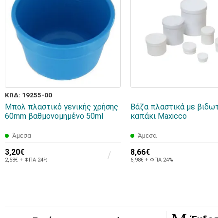
ΚΩΔ: 19255-00
Μπολ πλαστικό γενικής χρήσης
Βάζα πλαστικά με βιδω
60mm βαθμονομημένο 50ml
καπάκι Maxicco
Άμεσα
Άμεσα
3,20€
8,66€
2,58€ + ΦΠΑ 24%
6,98€ + ΦΠΑ 24%