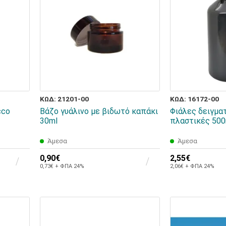
ΚΩΔ: 21201-00
ΚΩΔ: 16172-00
cco
Βάζο γυάλινο με βιδωτό καπάκι
Φιάλες δειγμα
30ml
πλαστικές 500m
Άμεσα
Άμεσα
0,90€
2,55€
0,73€ + ΦΠΑ 24%
2,06€ + ΦΠΑ 24%