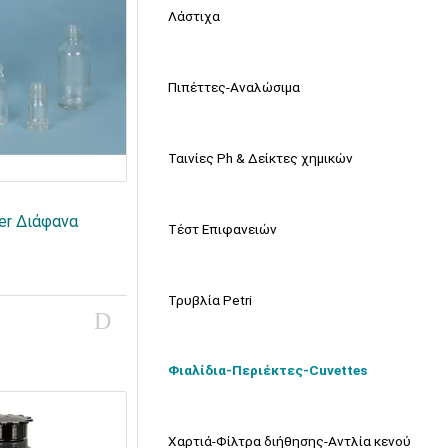
Λάστιχα
Πιπέττες-Αναλώσιμα
Ταινίες Ph & Δείκτες χημικών
er Διάφανα
Τέστ Επιφανειών
Τρυβλία Petri
Φιαλίδια-Περιέκτες-Cuvettes
Χαρτιά-Φίλτρα διήθησης-Αντλία κενού