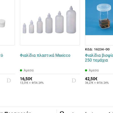
ΚΩΔ: 16234-00
τό
Φιαλίδια πλαστικά Maxicco
Φιαλίδια βιοψία
250 τεμάχια
Άμεσα
Άμεσα
16,50€
42,50€
13,31€ + ΦΠΑ 24%
34,27€ + ΦΠΑ 24%