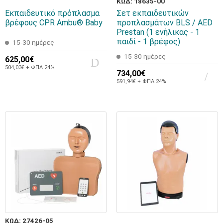
ΚΩΔ: 18635-00
Εκπαιδευτικό πρόπλασμα
Σετ εκπαιδευτικών
βρέφους CPR Ambu® Baby
προπλασμάτων BLS / AED
Prestan (1 ενήλικας - 1
παιδί - 1 βρέφος)
15-30 ημέρες
15-30 ημέρες
625,00€
504,03€ + ΦΠΑ 24%
734,00€
591,94€ + ΦΠΑ 24%
ΚΩΔ: 27426-05