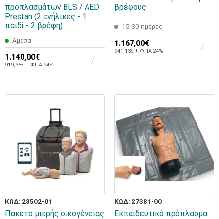
προπλασμάτων BLS / AED
βρέφους
Prestan (2 ενήλικες - 1
παιδί - 2 βρέφη)
15-30 ημέρες
Άμεσα
1.167,00€
941,13€ + ΦΠΑ 24%
1.140,00€
919,35€ + ΦΠΑ 24%
ΚΩΔ: 28502-01
ΚΩΔ: 27381-00
Πακέτο μικρής οικογένειας
Εκπαιδευτικό πρόπλασμα