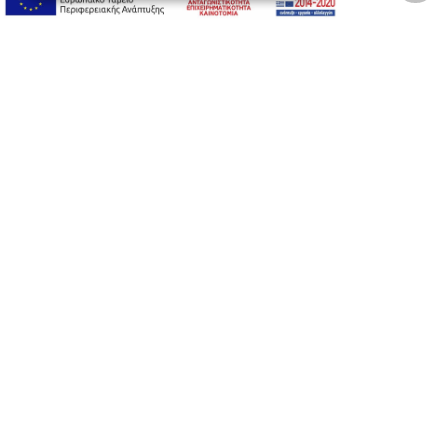
Όροι Χρήσης Ιστοσελίδας
Ασφάλεια συναλλαγών
Πολιτική Ασφάλειας Πληροφοριών
2026 © Δίγκας Γ. Ιατρικά. All rights reserved.
Developed with care by
Totalweb
.
Προσβασιμότητα
Αλλαγή Μεγέθους