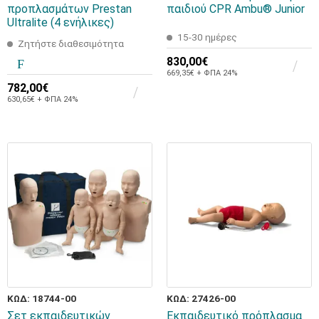
προπλασμάτων Prestan
παιδιού CPR Ambu® Junior
Ultralite (4 ενήλικες)
15-30 ημέρες
Ζητήστε διαθεσιμότητα
830,00€
669,35€ + ΦΠΑ 24%
782,00€
630,65€ + ΦΠΑ 24%
ΚΩΔ: 18744-00
ΚΩΔ: 27426-00
Σετ εκπαιδευτικών
Εκπαιδευτικό πρόπλασμα