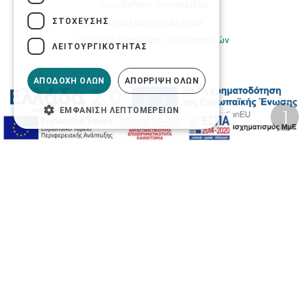
Όροι Χρήσης Ιστοσελίδας
ΣΤΌΧΕΥΣΗΣ
Ασφάλεια συναλλαγών
Πολιτική Ασφάλειας Πληροφοριών
ΛΕΙΤΟΥΡΓΙΚΌΤΗΤΑΣ
ΑΠΟΔΟΧΉ ΌΛΩΝ
ΑΠΌΡΡΙΨΗ ΌΛΩΝ
ΕΜΦΆΝΙΣΗ ΛΕΠΤΟΜΕΡΕΙΏΝ
2026 © Δίγκας Γ. Ιατρικά. All rights reserved.
Developed with care by
Totalweb
.
Προσβασιμότητα
Αλλαγή Μεγέθους