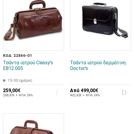
ΚΩΔ: 22846-01
Τσάντα ιατρού Classy's
Τσάντα ιατρού δερμάτινη
EB12.005
Doctor's
15-30 ημέρες
259,00€
Από
499,00€
208,87€ + ΦΠΑ 24%
402,42€ + ΦΠΑ 24%