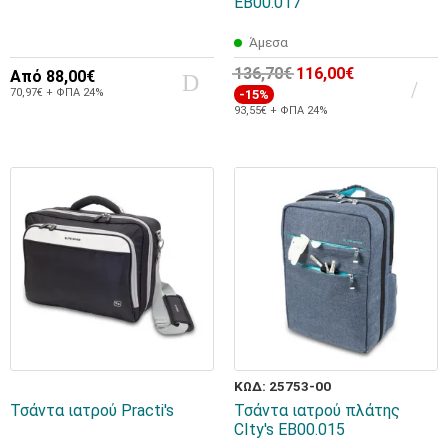
ΕΒ00.017
Άμεσα
136,70€
116,00€
Από
88,00€
70,97€ + ΦΠΑ 24%
-15%
93,55€ + ΦΠΑ 24%
ΚΩΔ: 25753-00
Τσάντα ιατρού Practi's
Τσάντα ιατρού πλάτης
CIty's EB00.015