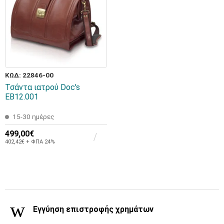
ΚΩΔ: 22846-00
Τσάντα ιατρού Doc's
EB12.001
15-30 ημέρες
499,00€
402,42€ + ΦΠΑ 24%
Εγγύηση επιστροφής χρημάτων