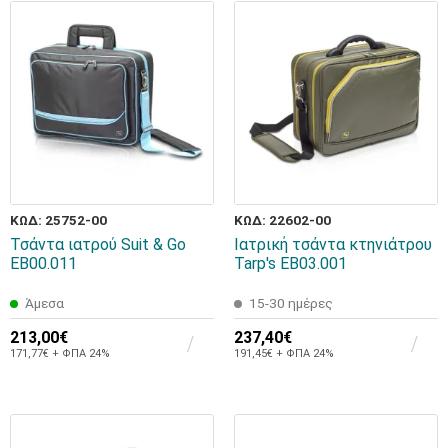
ΚΩΔ: 25752-00
ΚΩΔ: 22602-00
Τσάντα ιατρού Suit & Go
Ιατρική τσάντα κτηνιάτρου
EB00.011
Tarp's ΕΒ03.001
Άμεσα
15-30 ημέρες
213,00€
237,40€
171,77€ + ΦΠΑ 24%
191,45€ + ΦΠΑ 24%