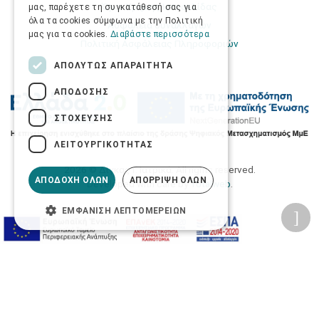
Όροι Χρήσης Ιστοσελίδας
μας, παρέχετε τη συγκατάθεσή σας για
όλα τα cookies σύμφωνα με την Πολιτική
Ασφάλεια συναλλαγών
μας για τα cookies.
Διαβάστε περισσότερα
Πολιτική Ασφάλειας Πληροφοριών
ΑΠΟΛΎΤΩΣ ΑΠΑΡΑΊΤΗΤΑ
ΑΠΌΔΟΣΗΣ
ΣΤΌΧΕΥΣΗΣ
ΛΕΙΤΟΥΡΓΙΚΌΤΗΤΑΣ
2026 © Δίγκας Γ. Ιατρικά. All rights reserved.
ΑΠΟΔΟΧΉ ΌΛΩΝ
ΑΠΌΡΡΙΨΗ ΌΛΩΝ
Developed with care by
Totalweb
.
ΕΜΦΆΝΙΣΗ ΛΕΠΤΟΜΕΡΕΙΏΝ
Προσβασιμότητα
Αλλαγή Μεγέθους