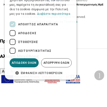
χρηστών. Χρησιμοποιώντας τον ιστότοπό
μας, παρέχετε τη συγκατάθεσή σας για
όλα τα cookies σύμφωνα με την Πολιτική
μας για τα cookies.
Διαβάστε περισσότερα
2026 © Δίγκας Γ. Ιατρικά. All rights reserved.
Developed with care by
Totalweb
.
ΑΠΟΛΎΤΩΣ ΑΠΑΡΑΊΤΗΤΑ
ΑΠΌΔΟΣΗΣ
Προσβασιμότητα
ΣΤΌΧΕΥΣΗΣ
ΛΕΙΤΟΥΡΓΙΚΌΤΗΤΑΣ
Αλλαγή Μεγέθους
ΑΠΟΔΟΧΉ ΌΛΩΝ
ΑΠΌΡΡΙΨΗ ΌΛΩΝ
A-
A+
A
ΕΜΦΆΝΙΣΗ ΛΕΠΤΟΜΕΡΕΙΏΝ
Αλλαγή Γραμματοσειράς
Αλλαγή Χρώματος