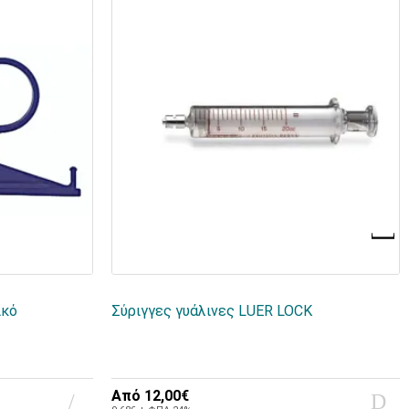
ικό
Σύριγγες γυάλινες LUER LOCK
Από
12,00€