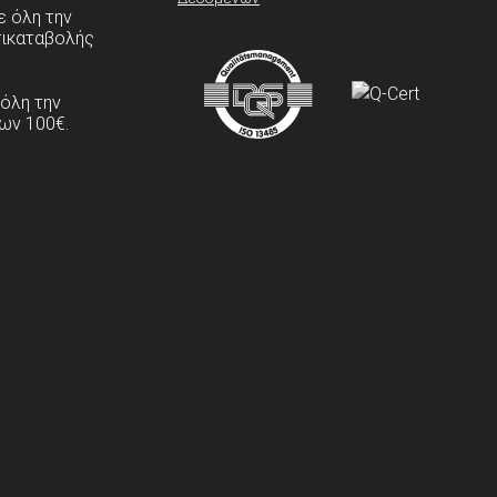
 όλη την
τικαταβολής
 όλη την
ων 100€.