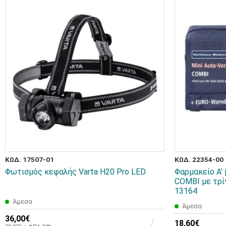
ΚΩΔ. 17507-01
ΚΩΔ. 22354-00
Φωτισμός κεφαλής Varta H20 Pro LED
Φαρμακείο Α'
COMBI με τρί
13164
Άμεσα
Άμεσα
36,00€
18,60€