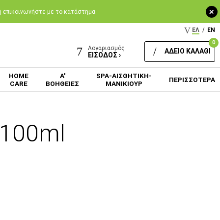
+
 ή επικοινωνήστε με το κατάστημα.
ΕΛ
/
EN
0
Λογαριασμός
ΑΔΕΙΟ ΚΑΛΑΘΙ
ΕΙΣΟΔΟΣ ›
HOME
Α'
SPA-ΑΙΣΘΗΤΙΚΗ-
ΠΕΡΙΣΣΟΤΕΡΑ
CARE
ΒΟΗΘΕΙΕΣ
ΜΑΝΙΚΙΟΥΡ
 100ml