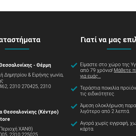
αταστήματα
Γιατί να μας επ
Είμαστε στο χώρο της Υγ
Θεσσαλονίκης - Θέρμη
από 79 χρόνια!
Μάθετε π
 Δημητρίου & Ειρήνης γωνία,
για εμάς...
ης
462, 2310 270425, 2310
Τεράστια ποικιλία προϊό
τις ειδικότητες.
Άμεση ολοκλήρωση παρα
λιγότερο από 2 λεπτά.
α Θεσσαλονίκης (Κέντρο)
tore
Αγορά χωρίς εγγραφή, χω
(Περιοχή ΧΑΝΘ)
κάρτα.
005, 2310 225025