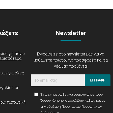
ιλέξετε
Newsletter
είας για πάνω
Εγγραφείτε στο newsletter μας για να
ερισσότερα
μαθαίνετε πρώτοι τις προσφορές και τα
νέα μας προϊόντα!
ντων για όλες
ΕΓΓΡΑΦΗ
γγελίας σε
Έχω ενημερωθεί και συμφωνώ με τους
Όρους Χρήσης Ιστοσελίδας
καθώς και με
ρίς πιστωτική
την σύμβαση
Προστασίας Προσωπικών
Δεδομένων