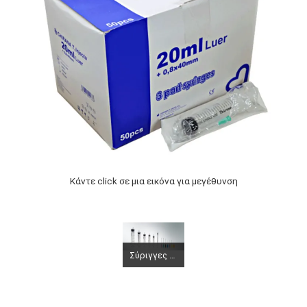
Κάντε click σε μια εικόνα για μεγέθυνση
Σύριγγες πλαστικές μιας χρήσης με αποσπώμενη βελόνα 2ml (0,60x30) 23G x 1 1/4 100 τεμάχια