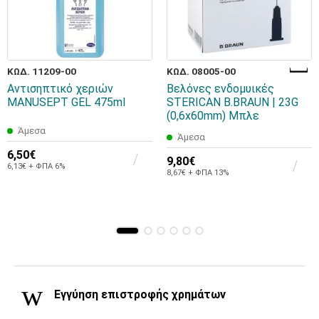
ΚΩΔ. 11209-00
ΚΩΔ. 08005-00
Αντισηπτικό χεριών
Βελόνες ενδομυικές
MANUSEPT GEL 475ml
STERICAN B.BRAUN | 23G
(0,6x60mm) Μπλε
Άμεσα
Άμεσα
6,50€
9,80€
6,13€ + ΦΠΑ 6%
8,67€ + ΦΠΑ 13%
Εγγύηση επιστροφής χρημάτων