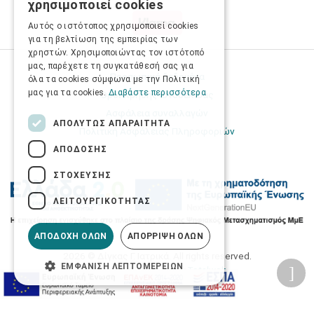
χρησιμοποιεί cookies
ENGLISH
Αυτός ο ιστότοπος χρησιμοποιεί cookies
για τη βελτίωση της εμπειρίας των
χρηστών. Χρησιμοποιώντας τον ιστότοπό
μας, παρέχετε τη συγκατάθεσή σας για
Προσωπικά δεδομένα
όλα τα cookies σύμφωνα με την Πολιτική
μας για τα cookies.
Διαβάστε περισσότερα
Όροι Χρήσης Ιστοσελίδας
Ασφάλεια συναλλαγών
ΑΠΟΛΎΤΩΣ ΑΠΑΡΑΊΤΗΤΑ
Πολιτική Ασφάλειας Πληροφοριών
ΑΠΌΔΟΣΗΣ
ΣΤΌΧΕΥΣΗΣ
ΛΕΙΤΟΥΡΓΙΚΌΤΗΤΑΣ
ΑΠΟΔΟΧΉ ΌΛΩΝ
ΑΠΌΡΡΙΨΗ ΌΛΩΝ
2026 © Δίγκας Γ. Ιατρικά. All rights reserved.
ΕΜΦΆΝΙΣΗ ΛΕΠΤΟΜΕΡΕΙΏΝ
Developed with care by
Totalweb
.