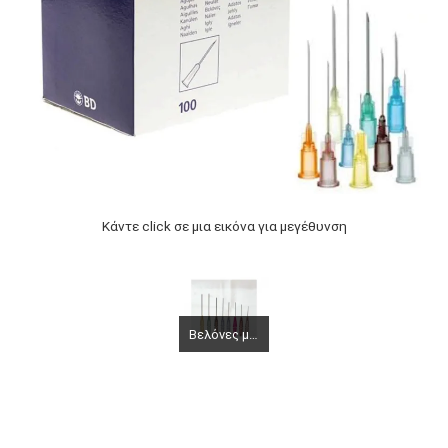
Κάντε click σε μια εικόνα για μεγέθυνση
Βελόνες μιας χρήσης BD Microlance 30G x 1/2"