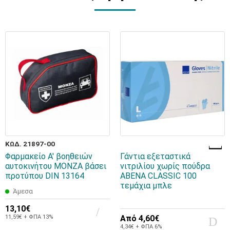
ΚΩΔ. 21897-00
Φαρμακείο Α' βοηθειών
Γάντια εξεταστικά
αυτοκινήτου MONZA βάσει
νιτριλίου χωρίς πούδρα
προτύπου DIN 13164
ABENA CLASSIC 100
τεμάχια μπλε
Άμεσα
13,10€
11,59€ + ΦΠΑ 13%
Από
4,60€
4,34€ + ΦΠΑ 6%