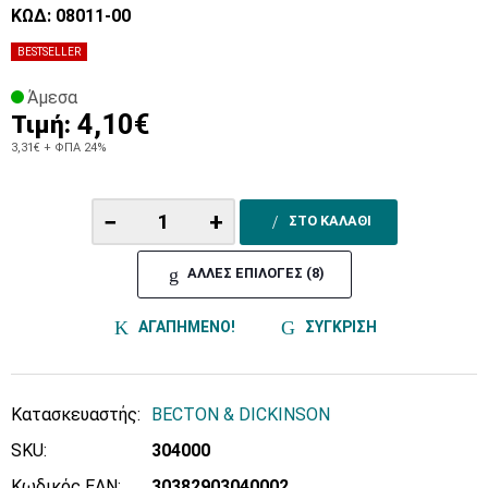
ΚΩΔ: 08011-00
BESTSELLER
Άμεσα
4,10€
Τιμή:
3,31€
+ ΦΠΑ 24%
−
+
ΣΤΟ ΚΑΛΑΘΙ
ΑΛΛΕΣ ΕΠΙΛΟΓΕΣ (8)
ΑΓΑΠΗΜΕΝΟ!
ΣΥΓΚΡΙΣΗ
Κατασκευαστής:
BECTON & DICKINSON
SKU:
304000
Κωδικός EAN:
30382903040002