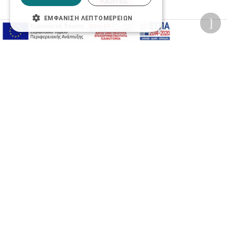
ΕΜΦΆΝΙΣΗ ΛΕΠΤΟΜΕΡΕΙΏΝ
Προσωπικά δεδομένα
Όροι Χρήσης Ιστοσελίδας
Ασφάλεια συναλλαγών
Πολιτική Ασφάλειας Πληροφοριών
2026 © Δίγκας Γ. Ιατρικά. All rights reserved.
Developed with care by
Totalweb
.
Προσβασιμότητα