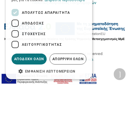
μας για τα cookies.
Διαβάστε περισσότερα
Πολιτική Ασφάλειας Πληροφοριών
ΑΠΟΛΎΤΩΣ ΑΠΑΡΑΊΤΗΤΑ
ΑΠΌΔΟΣΗΣ
ΣΤΌΧΕΥΣΗΣ
ΛΕΙΤΟΥΡΓΙΚΌΤΗΤΑΣ
2026 © Δίγκας Γ. Ιατρικά. All rights reserved.
ΑΠΟΔΟΧΉ ΌΛΩΝ
ΑΠΌΡΡΙΨΗ ΌΛΩΝ
Developed with care by
Totalweb
.
ΕΜΦΆΝΙΣΗ ΛΕΠΤΟΜΕΡΕΙΏΝ
Προσβασιμότητα
Αλλαγή Μεγέθους
A-
A+
A
Αλλαγή Γραμματοσειράς