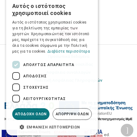
Αυτός ο ιστότοπος
GREEK
χρησιμοποιεί cookies
ENGLISH
Αυτός ο ιστότοπος χρησιμοποιεί cookies
για τη βελτίωση της εμπειρίας των
χρηστών. Χρησιμοποιώντας τον ιστότοπό
μας, παρέχετε τη συγκατάθεσή σας για
όλα τα cookies σύμφωνα με την Πολιτική
μας για τα cookies.
Διαβάστε περισσότερα
Προσωπικά δεδομένα
Όροι Χρήσης Ιστοσελίδας
ΑΠΟΛΎΤΩΣ ΑΠΑΡΑΊΤΗΤΑ
Ασφάλεια συναλλαγών
ΑΠΌΔΟΣΗΣ
Πολιτική Ασφάλειας Πληροφοριών
ΣΤΌΧΕΥΣΗΣ
ΛΕΙΤΟΥΡΓΙΚΌΤΗΤΑΣ
ΑΠΟΔΟΧΉ ΌΛΩΝ
ΑΠΌΡΡΙΨΗ ΌΛΩΝ
ΕΜΦΆΝΙΣΗ ΛΕΠΤΟΜΕΡΕΙΏΝ
2026 © Δίγκας Γ. Ιατρικά. All rights reserved.