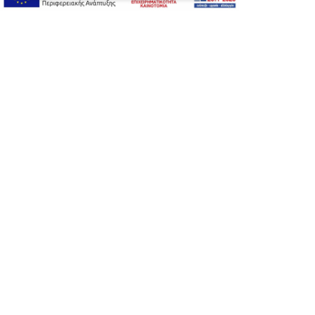
Developed with care by
Totalweb
.
Προσβασιμότητα
Αλλαγή Μεγέθους
A-
A+
A
Αλλαγή Γραμματοσειράς
Αλλαγή Χρώματος