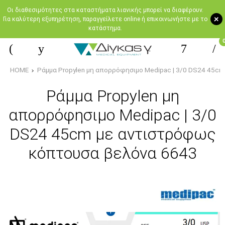
Oι διαθεσιμότητες στα καταστήματα λιανικής μπορεί να διαφέρουν.
+
Για καλύτερη εξυπηρέτηση, παραγγείλετε online ή επικοινωνήστε με το
κατάστημα.
HOME
Ράμμα Propylen μη απορρόφησιμο Medipac | 3/0 DS24 45c
Ράμμα Propylen μη
απορρόφησιμο Medipac | 3/0
DS24 45cm με αντιστρόφως
κόπτουσα βελόνα 6643