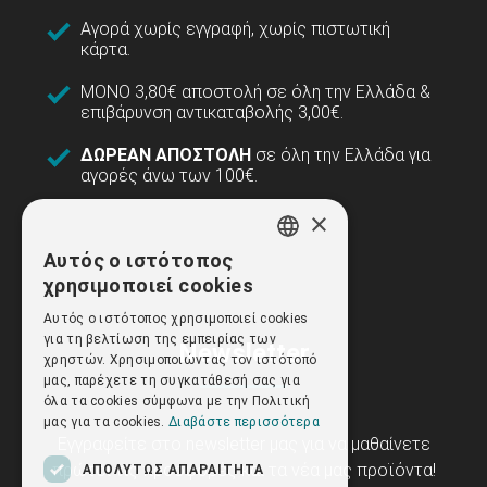
Αγορά χωρίς εγγραφή, χωρίς πιστωτική
κάρτα.
ΜΟΝΟ 3,80€ αποστολή σε όλη την Ελλάδα &
επιβάρυνση αντικαταβολής 3,00€.
ΔΩΡΕΑΝ ΑΠΟΣΤΟΛΗ
σε όλη την Ελλάδα για
αγορές άνω των 100€.
×
Αυτός ο ιστότοπος
GREEK
χρησιμοποιεί cookies
ENGLISH
Αυτός ο ιστότοπος χρησιμοποιεί cookies
για τη βελτίωση της εμπειρίας των
Newsletter
χρηστών. Χρησιμοποιώντας τον ιστότοπό
μας, παρέχετε τη συγκατάθεσή σας για
όλα τα cookies σύμφωνα με την Πολιτική
μας για τα cookies.
Διαβάστε περισσότερα
Εγγραφείτε στο newsletter μας για να μαθαίνετε
πρώτοι τις προσφορές και τα νέα μας προϊόντα!
ΑΠΟΛΎΤΩΣ ΑΠΑΡΑΊΤΗΤΑ