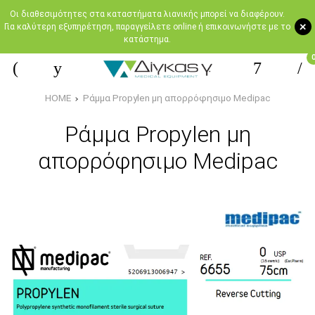
Oι διαθεσιμότητες στα καταστήματα λιανικής μπορεί να διαφέρουν.
+
Για καλύτερη εξυπηρέτηση, παραγγείλετε online ή επικοινωνήστε με το
κατάστημα.
HOME
Ράμμα Propylen μη απορρόφησιμο Medipac
Ράμμα Propylen μη
απορρόφησιμο Medipac