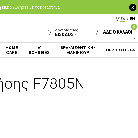
+
 ή επικοινωνήστε με το κατάστημα.
ΕΛ
/
EN
0
Λογαριασμός
ΑΔΕΙΟ ΚΑΛΑΘΙ
ΕΙΣΟΔΟΣ ›
HOME
Α'
SPA-ΑΙΣΘΗΤΙΚΗ-
ΠΕΡΙΣΣΟΤΕΡΑ
CARE
ΒΟΗΘΕΙΕΣ
ΜΑΝΙΚΙΟΥΡ
ρήσης F7805N