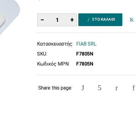
−
+
ΣΤΟ ΚΑΛΑΘΙ
Κατασκευαστής:
FIAB SRL
SKU:
F7805N
Κωδικός MPN:
F7805N
Share this page: