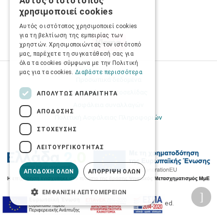
Αυτός ο ιστότοπος
GREEK
χρησιμοποιεί cookies
ENGLISH
Αυτός ο ιστότοπος χρησιμοποιεί cookies
για τη βελτίωση της εμπειρίας των
χρηστών. Χρησιμοποιώντας τον ιστότοπό
μας, παρέχετε τη συγκατάθεσή σας για
όλα τα cookies σύμφωνα με την Πολιτική
μας για τα cookies.
Διαβάστε περισσότερα
Προσωπικά δεδομένα
Όροι Χρήσης Ιστοσελίδας
ΑΠΟΛΎΤΩΣ ΑΠΑΡΑΊΤΗΤΑ
Ασφάλεια συναλλαγών
ΑΠΌΔΟΣΗΣ
Πολιτική Ασφάλειας Πληροφοριών
ΣΤΌΧΕΥΣΗΣ
ΛΕΙΤΟΥΡΓΙΚΌΤΗΤΑΣ
ΑΠΟΔΟΧΉ ΌΛΩΝ
ΑΠΌΡΡΙΨΗ ΌΛΩΝ
ΕΜΦΆΝΙΣΗ ΛΕΠΤΟΜΕΡΕΙΏΝ
2026 © Δίγκας Γ. Ιατρικά. All rights reserved.
Developed with care by
Totalweb
.