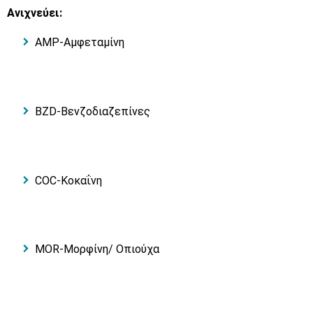
Ανιχνεύει:
AMP-Αμφεταμίνη
BZD-Βενζοδιαζεπίνες
COC-Κοκαΐνη
MOR-Μορφίνη/ Οπιούχα