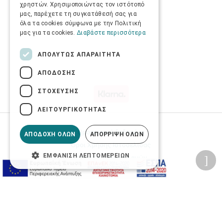
χρηστών. Χρησιμοποιώντας τον ιστότοπό
μας, παρέχετε τη συγκατάθεσή σας για
όλα τα cookies σύμφωνα με την Πολιτική
μας για τα cookies.
Διαβάστε περισσότερα
ΑΠΟΛΎΤΩΣ ΑΠΑΡΑΊΤΗΤΑ
ΑΠΌΔΟΣΗΣ
ΣΤΌΧΕΥΣΗΣ
ΛΕΙΤΟΥΡΓΙΚΌΤΗΤΑΣ
Προσωπικά δεδομένα
ΑΠΟΔΟΧΉ ΌΛΩΝ
ΑΠΌΡΡΙΨΗ ΌΛΩΝ
Όροι Χρήσης Ιστοσελίδας
ΕΜΦΆΝΙΣΗ ΛΕΠΤΟΜΕΡΕΙΏΝ
Ασφάλεια συναλλαγών
Πολιτική Ασφάλειας Πληροφοριών