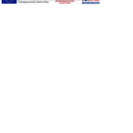
Προσωπικά δεδομένα
Όροι Χρήσης Ιστοσελίδας
Ασφάλεια συναλλαγών
Πολιτική Ασφάλειας Πληροφοριών
2026 © Δίγκας Γ. Ιατρικά. All rights reserved.
Developed with care by
Totalweb
.
Προσβασιμότητα