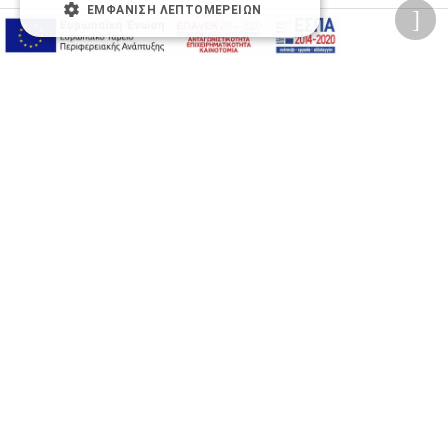
ΕΜΦΆΝΙΣΗ ΛΕΠΤΟΜΕΡΕΙΏΝ
Προσωπικά δεδομένα
Όροι Χρήσης Ιστοσελίδας
Ασφάλεια συναλλαγών
Πολιτική Ασφάλειας Πληροφοριών
2026 © Δίγκας Γ. Ιατρικά. All rights reserved.
Developed with care by
Totalweb
.
Προσβασιμότητα