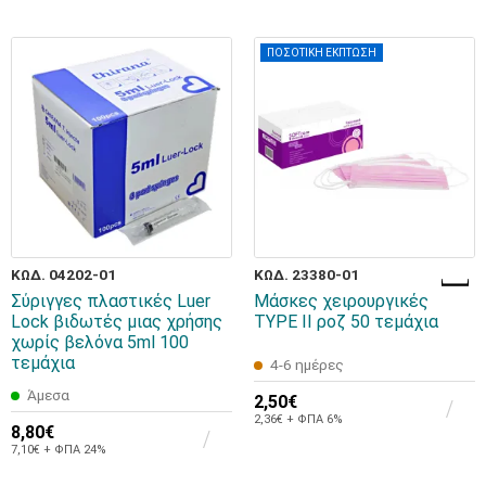
ΠΟΣΟΤΙΚΗ ΕΚΠΤΩΣΗ
ΚΩΔ. 04202-01
ΚΩΔ. 23380-01
Σύριγγες πλαστικές Luer
Μάσκες χειρουργικές
Lock βιδωτές μιας χρήσης
TYPE II ροζ 50 τεμάχια
χωρίς βελόνα 5ml 100
τεμάχια
4-6 ημέρες
Άμεσα
2,50€
2,36€ + ΦΠΑ 6%
8,80€
7,10€ + ΦΠΑ 24%