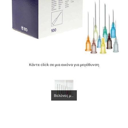
Κάντε click σε μια εικόνα για μεγέθυνση
Βελόνες μιας χρήσης BD Microlance 25G x 1"