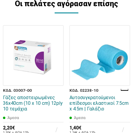
Οι πελάτες αγόρασαν επίσης
ΚΩΔ. 03007-00
ΚΩΔ. 02238-10
Γάζες αποστειρωμένες
Αυτοσυγκρατούμενοι
36x40cm (10 x 10 cm) 12ply
επίδεσμοι ελαστικοί 7.5cm
10 τεμάχια
x 4.5m | Γαλάζιο
Άμεσα
Άμεσα
2,20€
1,40€
1,95€ + ΦΠΑ 13%
1,24€ + ΦΠΑ 13%