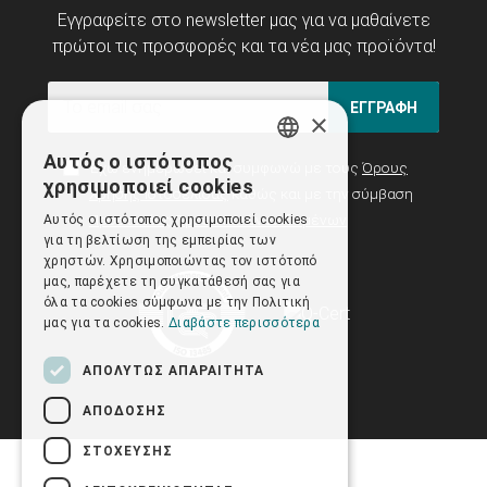
Εγγραφείτε στο newsletter μας για να μαθαίνετε
πρώτοι τις προσφορές και τα νέα μας προϊόντα!
ΕΓΓΡΑΦΗ
×
Αυτός ο ιστότοπος
Έχω ενημερωθεί και συμφωνώ με τους
Όρους
GREEK
χρησιμοποιεί cookies
Χρήσης Ιστοσελίδας
καθώς και με την σύμβαση
ENGLISH
Προστασίας Προσωπικών Δεδομένων
Αυτός ο ιστότοπος χρησιμοποιεί cookies
για τη βελτίωση της εμπειρίας των
χρηστών. Χρησιμοποιώντας τον ιστότοπό
μας, παρέχετε τη συγκατάθεσή σας για
όλα τα cookies σύμφωνα με την Πολιτική
μας για τα cookies.
Διαβάστε περισσότερα
ΑΠΟΛΎΤΩΣ ΑΠΑΡΑΊΤΗΤΑ
ΑΠΌΔΟΣΗΣ
ΣΤΌΧΕΥΣΗΣ