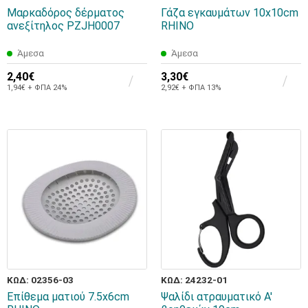
Μαρκαδόρος δέρματος
Γάζα εγκαυμάτων 10x10cm
ανεξίτηλος PZJH0007
RHINO
Άμεσα
Άμεσα
2,40€
3,30€
1,94€ + ΦΠΑ 24%
2,92€ + ΦΠΑ 13%
ΚΩΔ: 02356-03
ΚΩΔ: 24232-01
Επίθεμα ματιού 7.5x6cm
Ψαλίδι ατραυματικό Α'