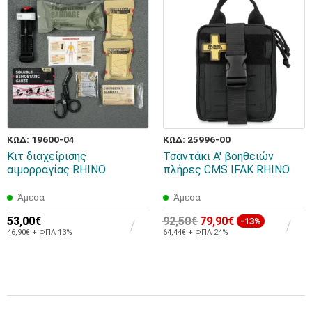
ΚΩΔ: 19600-04
ΚΩΔ: 25996-00
Κιτ διαχείρισης
Τσαντάκι Α' βοηθειών
αιμορραγίας RHINO
πλήρες CMS IFAK RHINO
Άμεσα
Άμεσα
53,00€
92,50€
79,90€
-13%
46,90€ + ΦΠΑ 13%
64,44€ + ΦΠΑ 24%