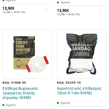
Άμεσα
Άμεσα
13,90€
13,90€
12,30€ + ΦΠΑ 13%
12,30€ + ΦΠΑ 13%
ΚΩΔ: 21668-03
ΚΩΔ: 02239-10
Επίθεμα θωρακικού
Αιμοστατικός επίδεσμος
τραύματος διπλής
10cm X 1.6m RHINO
στρώσης RHINO
Άμεσα
Άμεσα