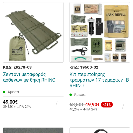
ΚΩΔ: 29278-03
ΚΩΔ: 19600-02
Σεντόνι μεταφοράς
Κιτ περιποίησης
ασθενών με θήκη RHINO
τραυμάτων 17 τεμαχίων -B
RHINO
Άμεσα
Άμεσα
49,00€
63,50€
49,90€
-21%
39,52€ + ΦΠΑ 24%
40,24€ + ΦΠΑ 24%