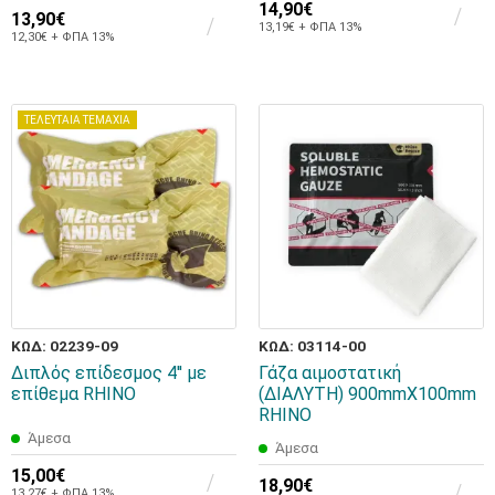
14,90€
13,90€
13,19€ + ΦΠΑ 13%
12,30€ + ΦΠΑ 13%
ΤΕΛΕΥΤΑΙΑ ΤΕΜΑΧΙΑ
ΚΩΔ: 02239-09
ΚΩΔ: 03114-00
Διπλός επίδεσμος 4'' με
Γάζα αιμοστατική
επίθεμα RHINO
(ΔΙΑΛΥΤΗ) 900mmX100mm
RHINO
Άμεσα
Άμεσα
15,00€
18,90€
13,27€ + ΦΠΑ 13%