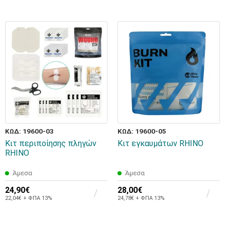
ΚΩΔ: 19600-03
ΚΩΔ: 19600-05
Κιτ περιποίησης πληγών
Κιτ εγκαυμάτων RHINO
RHINO
Άμεσα
Άμεσα
24,90€
28,00€
22,04€ + ΦΠΑ 13%
24,78€ + ΦΠΑ 13%