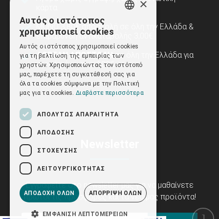
×
κάρτα.
Αυτός ο ιστότοπος
GREEK
ΜΟΝΟ 3,80€ αποστολή σε όλη την Ελλάδα &
χρησιμοποιεί cookies
επιβάρυνση αντικαταβολής 3,00€.
ENGLISH
Αυτός ο ιστότοπος χρησιμοποιεί cookies
ΔΩΡΕΑΝ ΑΠΟΣΤΟΛΗ
σε όλη την Ελλάδα για
για τη βελτίωση της εμπειρίας των
αγορές άνω των 100€.
χρηστών. Χρησιμοποιώντας τον ιστότοπό
μας, παρέχετε τη συγκατάθεσή σας για
όλα τα cookies σύμφωνα με την Πολιτική
μας για τα cookies.
Διαβάστε περισσότερα
ΑΠΟΛΎΤΩΣ ΑΠΑΡΑΊΤΗΤΑ
ΑΠΌΔΟΣΗΣ
Newsletter
ΣΤΌΧΕΥΣΗΣ
ΛΕΙΤΟΥΡΓΙΚΌΤΗΤΑΣ
Εγγραφείτε στο newsletter μας για να μαθαίνετε
ΑΠΟΔΟΧΉ ΌΛΩΝ
ΑΠΌΡΡΙΨΗ ΌΛΩΝ
πρώτοι τις προσφορές και τα νέα μας προϊόντα!
ΕΜΦΆΝΙΣΗ ΛΕΠΤΟΜΕΡΕΙΏΝ