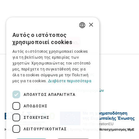
×
Αυτός ο ιστότοπος
GREEK
χρησιμοποιεί cookies
ENGLISH
Αυτός ο ιστότοπος χρησιμοποιεί cookies
για τη βελτίωση της εμπειρίας των
χρηστών. Χρησιμοποιώντας τον ιστότοπό
Προσωπικά δεδομένα
μας, παρέχετε τη συγκατάθεσή σας για
Όροι Χρήσης Ιστοσελίδας
όλα τα cookies σύμφωνα με την Πολιτική
μας για τα cookies.
Διαβάστε περισσότερα
Ασφάλεια συναλλαγών
Πολιτική Ασφάλειας Πληροφοριών
ΑΠΟΛΎΤΩΣ ΑΠΑΡΑΊΤΗΤΑ
ΑΠΌΔΟΣΗΣ
ΣΤΌΧΕΥΣΗΣ
ΛΕΙΤΟΥΡΓΙΚΌΤΗΤΑΣ