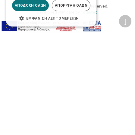
ΑΠΟΔΟΧΉ ΌΛΩΝ
ΑΠΌΡΡΙΨΗ ΌΛΩΝ
2026 © Δίγκας Γ. Ιατρικά. All rights reserved.
Developed with care by
Totalweb
.
ΕΜΦΆΝΙΣΗ ΛΕΠΤΟΜΕΡΕΙΏΝ
Προσβασιμότητα
Αλλαγή Μεγέθους
A-
A+
A
Αλλαγή Γραμματοσειράς
Αλλαγή Χρώματος