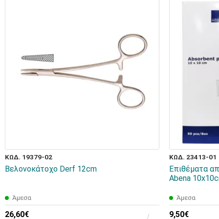
ΚΩΔ. 19379-02
ΚΩΔ. 23413-01
Βελονοκάτοχο Derf 12cm
Επιθέματα α
Abena 10x10c
Άμεσα
Άμεσα
26,60€
9,50€