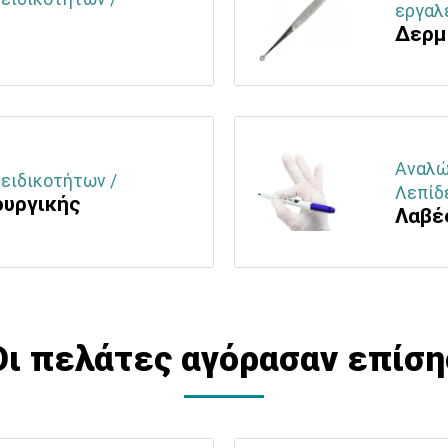
εργαλε
Δερμ
Αναλώσ
 ειδικοτήτων /
Λεπίδ
ουργικής
Λαβέ
Οι πελάτες αγόρασαν επίση