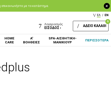
+
 ή επικοινωνήστε με το κατάστημα.
ΕΛ
/
EN
0
Λογαριασμός
ΑΔΕΙΟ ΚΑΛΑΘΙ
ΕΙΣΟΔΟΣ ›
HOME
Α'
SPA-ΑΙΣΘΗΤΙΚΗ-
ΠΕΡΙΣΣΟΤΕΡΑ
CARE
ΒΟΗΘΕΙΕΣ
ΜΑΝΙΚΙΟΥΡ
dplus