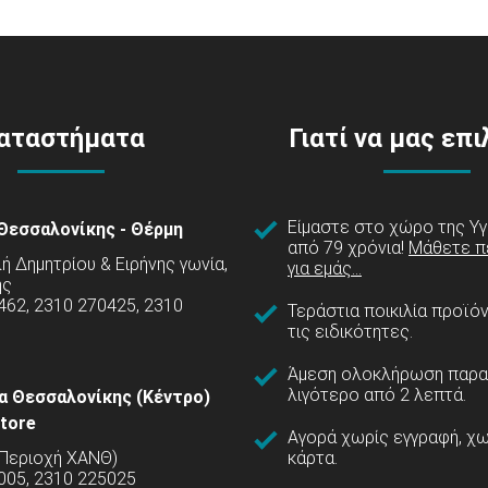
αταστήματα
Γιατί να μας επ
Είμαστε στο χώρο της Υγ
Θεσσαλονίκης - Θέρμη
από 79 χρόνια!
Μάθετε π
 Δημητρίου & Ειρήνης γωνία,
για εμάς...
ης
462, 2310 270425, 2310
Τεράστια ποικιλία προϊό
τις ειδικότητες.
Άμεση ολοκλήρωση παρα
λιγότερο από 2 λεπτά.
α Θεσσαλονίκης (Κέντρο)
tore
Αγορά χωρίς εγγραφή, χω
(Περιοχή ΧΑΝΘ)
κάρτα.
005, 2310 225025