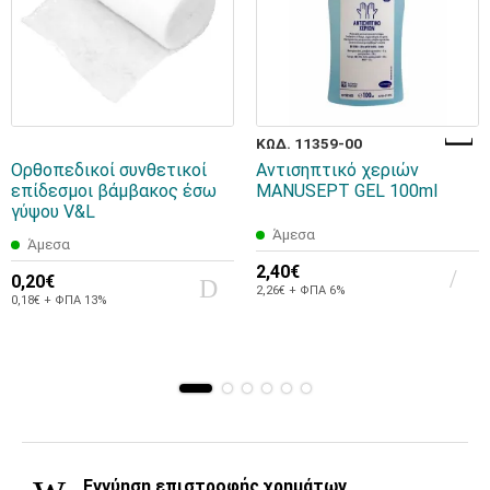
ΚΩΔ. 11359-00
Ορθοπεδικοί συνθετικοί
Αντισηπτικό χεριών
επίδεσμοι βάμβακος έσω
MANUSEPT GEL 100ml
γύψου V&L
Άμεσα
Άμεσα
2,40€
0,20€
2,26€ + ΦΠΑ 6%
0,18€ + ΦΠΑ 13%
Εγγύηση επιστροφής χρημάτων