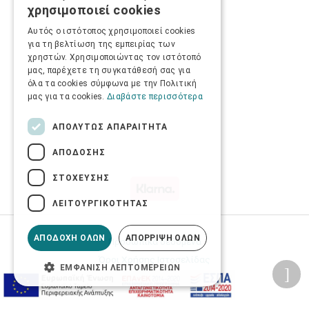
χρησιμοποιεί cookies
ENGLISH
Αυτός ο ιστότοπος χρησιμοποιεί cookies
για τη βελτίωση της εμπειρίας των
χρηστών. Χρησιμοποιώντας τον ιστότοπό
μας, παρέχετε τη συγκατάθεσή σας για
όλα τα cookies σύμφωνα με την Πολιτική
μας για τα cookies.
Διαβάστε περισσότερα
ΑΠΟΛΎΤΩΣ ΑΠΑΡΑΊΤΗΤΑ
ΑΠΌΔΟΣΗΣ
ΣΤΌΧΕΥΣΗΣ
ΛΕΙΤΟΥΡΓΙΚΌΤΗΤΑΣ
ΑΠΟΔΟΧΉ ΌΛΩΝ
ΑΠΌΡΡΙΨΗ ΌΛΩΝ
Προσωπικά δεδομένα
Όροι Χρήσης Ιστοσελίδας
ΕΜΦΆΝΙΣΗ ΛΕΠΤΟΜΕΡΕΙΏΝ
Ασφάλεια συναλλαγών
Πολιτική Ασφάλειας Πληροφοριών