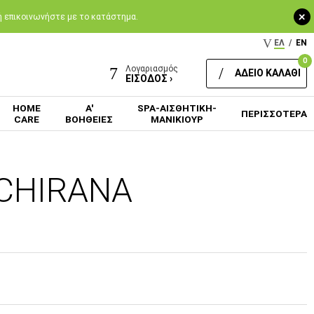
+
 ή επικοινωνήστε με το κατάστημα.
ΕΛ
/
EN
0
Λογαριασμός
ΑΔΕΙΟ ΚΑΛΑΘΙ
ΕΙΣΟΔΟΣ ›
HOME
Α'
SPA-ΑΙΣΘΗΤΙΚΗ-
ΠΕΡΙΣΣΟΤΕΡΑ
CARE
ΒΟΗΘΕΙΕΣ
ΜΑΝΙΚΙΟΥΡ
 CHIRANA