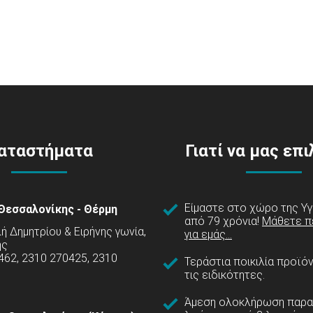
αταστήματα
Γιατί να μας επ
Είμαστε στο χώρο της Υγ
Θεσσαλονίκης - Θέρμη
από 79 χρόνια!
Μάθετε π
 Δημητρίου & Ειρήνης γωνία,
για εμάς...
ης
462, 2310 270425, 2310
Τεράστια ποικιλία προϊό
τις ειδικότητες.
Άμεση ολοκλήρωση παρα