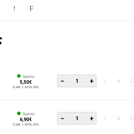
ς
Άμεσα
−
+
5,50€
4,44€ + ΦΠΑ 24%
Άμεσα
−
+
6,90€
5,56€ + ΦΠΑ 24%