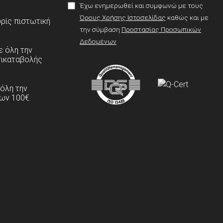
Έχω ενημερωθεί και συμφωνώ με τους
Όρους Χρήσης Ιστοσελίδας
καθώς και με
ρίς πιστωτική
την σύμβαση
Προστασίας Προσωπικών
Δεδομένων
 όλη την
τικαταβολής
 όλη την
ων 100€.