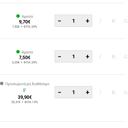
Άμεσα
−
+
9,70€
7,82€ + ΦΠΑ 24%
Άμεσα
−
+
7,50€
6,05€ + ΦΠΑ 24%
Προσωρινά μη διαθέσιμο
−
+
39,90€
35,31€ + ΦΠΑ 13%