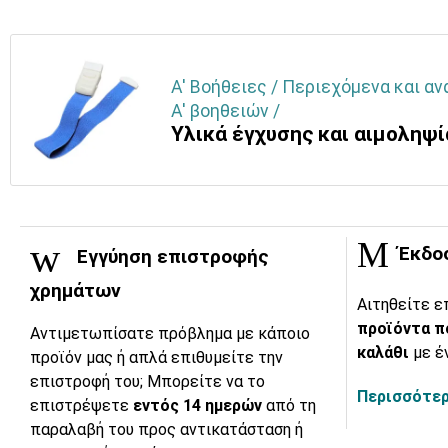
Α' Βοήθειες / Περιεχόμενα και α
Α' βοηθειών /
Yλικά έγχυσης και αιμοληψί
Έκδο
Εγγύηση επιστροφής
χρημάτων
Αιτηθείτε ε
προϊόντα π
Αντιμετωπίσατε πρόβλημα με κάποιο
καλάθι
με έ
προϊόν μας ή απλά επιθυμείτε την
επιστροφή του; Μπορείτε να το
Περισσότερ
επιστρέψετε
εντός 14 ημερών
από τη
παραλαβή του προς αντικατάσταση ή