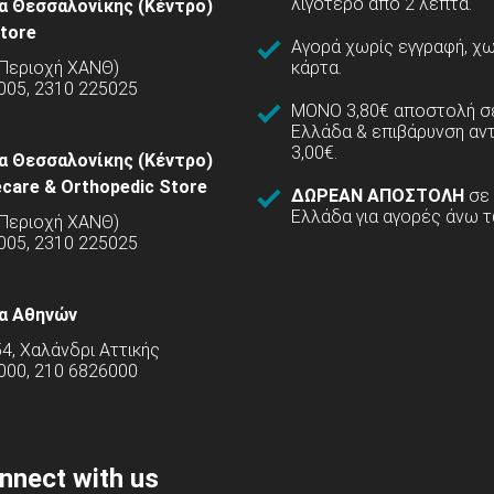
λιγότερο από 2 λεπτά.
α Θεσσαλονίκης (Κέντρο)
tore
Αγορά χωρίς εγγραφή, χω
(Περιοχή ΧΑΝΘ)
κάρτα.
005, 2310 225025
ΜΟΝΟ 3,80€ αποστολή σε
Ελλάδα & επιβάρυνση αν
3,00€.
α Θεσσαλονίκης (Κέντρο)
care & Orthopedic Store
ΔΩΡΕΑΝ ΑΠΟΣΤΟΛΗ
σε
Ελλάδα για αγορές άνω τ
(Περιοχή ΧΑΝΘ)
5005, 2310 225025
α Αθηνών
54, Χαλάνδρι Αττικής
000, 210 6826000
nnect with us