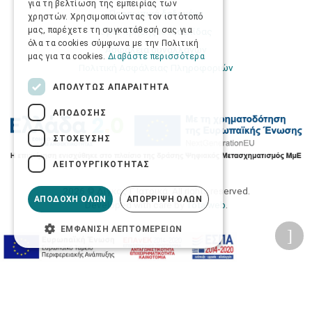
για τη βελτίωση της εμπειρίας των
Προσωπικά δεδομένα
χρηστών. Χρησιμοποιώντας τον ιστότοπό
μας, παρέχετε τη συγκατάθεσή σας για
Όροι Χρήσης Ιστοσελίδας
όλα τα cookies σύμφωνα με την Πολιτική
Ασφάλεια συναλλαγών
μας για τα cookies.
Διαβάστε περισσότερα
Πολιτική Ασφάλειας Πληροφοριών
ΑΠΟΛΎΤΩΣ ΑΠΑΡΑΊΤΗΤΑ
ΑΠΌΔΟΣΗΣ
ΣΤΌΧΕΥΣΗΣ
ΛΕΙΤΟΥΡΓΙΚΌΤΗΤΑΣ
2026 © Δίγκας Γ. Ιατρικά. All rights reserved.
ΑΠΟΔΟΧΉ ΌΛΩΝ
ΑΠΌΡΡΙΨΗ ΌΛΩΝ
Developed with care by
Totalweb
.
ΕΜΦΆΝΙΣΗ ΛΕΠΤΟΜΕΡΕΙΏΝ
Προσβασιμότητα
Αλλαγή Μεγέθους