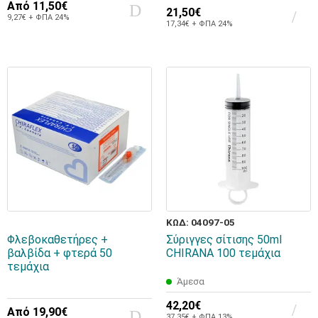
Από
11,50€
21,50€
9,27€ + ΦΠΑ 24%
17,34€ + ΦΠΑ 24%
ΚΩΔ: 04097-05
Φλεβοκαθετήρες +
Σύριγγες σίτισης 50ml
βαλβίδα + φτερά 50
CHIRANA 100 τεμάχια
τεμάχια
Άμεσα
42,20€
Από
19,90€
37,35€ + ΦΠΑ 13%