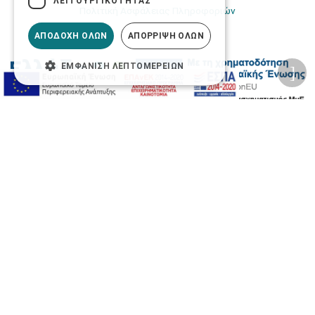
ΛΕΙΤΟΥΡΓΙΚΌΤΗΤΑΣ
Πολιτική Ασφάλειας Πληροφοριών
ΑΠΟΔΟΧΉ ΌΛΩΝ
ΑΠΌΡΡΙΨΗ ΌΛΩΝ
ΕΜΦΆΝΙΣΗ ΛΕΠΤΟΜΕΡΕΙΏΝ
2026 © Δίγκας Γ. Ιατρικά. All rights reserved.
Developed with care by
Totalweb
.
Προσβασιμότητα
Αλλαγή Μεγέθους
A-
A+
A
Αλλαγή Γραμματοσειράς