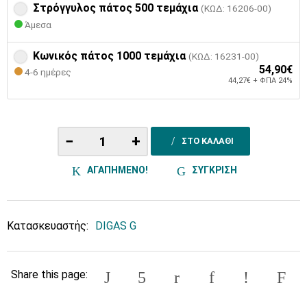
Στρόγγυλος πάτος 500 τεμάχια
(ΚΩΔ: 16206-00)
Άμεσα
Κωνικός πάτος 1000 τεμάχια
(ΚΩΔ: 16231-00)
54,90€
4-6 ημέρες
44,27€ + ΦΠΑ 24%
−
+
ΣΤΟ ΚΑΛΑΘΙ
ΑΓΑΠΗΜΕΝΟ!
ΣΥΓΚΡΙΣΗ
Κατασκευαστής:
DIGAS G
Share this page: