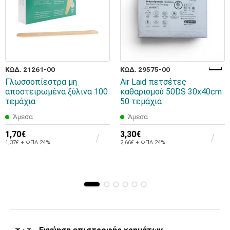
ΚΩΔ. 21261-00
ΚΩΔ. 29575-00
Γλωσσοπίεστρα μη
Air Laid πετσέτες
αποστειρωμένα ξύλινα 100
καθαρισμού 50DS 30x40cm
τεμάχια
50 τεμάχια
Άμεσα
Άμεσα
1,70€
3,30€
1,37€ + ΦΠΑ 24%
2,66€ + ΦΠΑ 24%