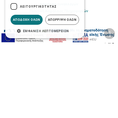
Ασφάλεια συναλλαγών
ΛΕΙΤΟΥΡΓΙΚΌΤΗΤΑΣ
Πολιτική Ασφάλειας Πληροφοριών
ΑΠΟΔΟΧΉ ΌΛΩΝ
ΑΠΌΡΡΙΨΗ ΌΛΩΝ
ΕΜΦΆΝΙΣΗ ΛΕΠΤΟΜΕΡΕΙΏΝ
2026 © Δίγκας Γ. Ιατρικά. All rights reserved.
Developed with care by
Totalweb
.
Προσβασιμότητα
Αλλαγή Μεγέθους
A-
A+
A