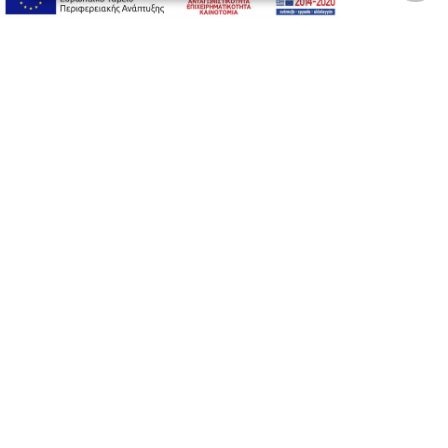
Developed with care by
Totalweb
.
Προσβασιμότητα
Αλλαγή Μεγέθους
A-
A+
A
Αλλαγή Γραμματοσειράς
Αλλαγή Χρώματος