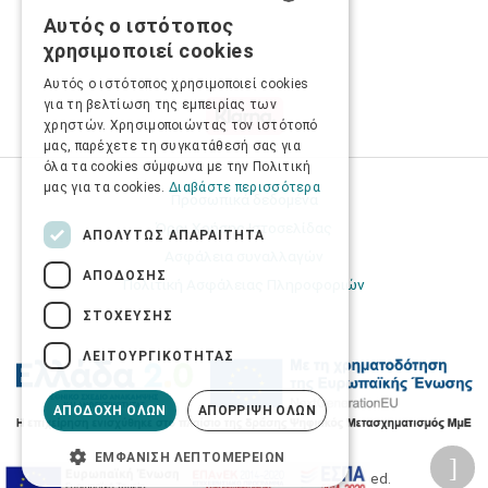
Αυτός ο ιστότοπος
GREEK
χρησιμοποιεί cookies
ENGLISH
Αυτός ο ιστότοπος χρησιμοποιεί cookies
για τη βελτίωση της εμπειρίας των
χρηστών. Χρησιμοποιώντας τον ιστότοπό
μας, παρέχετε τη συγκατάθεσή σας για
όλα τα cookies σύμφωνα με την Πολιτική
μας για τα cookies.
Διαβάστε περισσότερα
Προσωπικά δεδομένα
Όροι Χρήσης Ιστοσελίδας
ΑΠΟΛΎΤΩΣ ΑΠΑΡΑΊΤΗΤΑ
Ασφάλεια συναλλαγών
ΑΠΌΔΟΣΗΣ
Πολιτική Ασφάλειας Πληροφοριών
ΣΤΌΧΕΥΣΗΣ
ΛΕΙΤΟΥΡΓΙΚΌΤΗΤΑΣ
ΑΠΟΔΟΧΉ ΌΛΩΝ
ΑΠΌΡΡΙΨΗ ΌΛΩΝ
ΕΜΦΆΝΙΣΗ ΛΕΠΤΟΜΕΡΕΙΏΝ
2026 © Δίγκας Γ. Ιατρικά. All rights reserved.