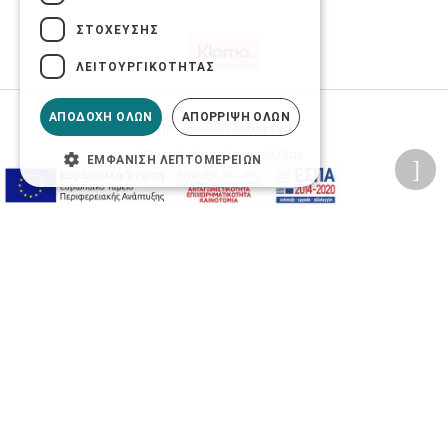
ΣΤΌΧΕΥΣΗΣ
ΛΕΙΤΟΥΡΓΙΚΌΤΗΤΑΣ
ΑΠΟΔΟΧΉ ΌΛΩΝ
ΑΠΌΡΡΙΨΗ ΌΛΩΝ
Προσωπικά δεδομένα
Όροι Χρήσης Ιστοσελίδας
ΕΜΦΆΝΙΣΗ ΛΕΠΤΟΜΕΡΕΙΏΝ
Ασφάλεια συναλλαγών
Πολιτική Ασφάλειας Πληροφοριών
2026 © Δίγκας Γ. Ιατρικά. All rights reserved.
Developed with care by
Totalweb
.