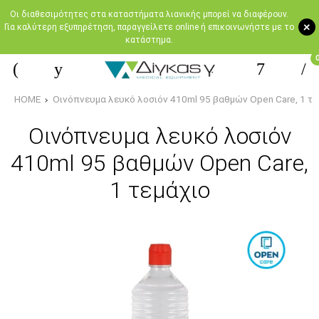
Oι διαθεσιμότητες στα καταστήματα λιανικής μπορεί να διαφέρουν.
+
Για καλύτερη εξυπηρέτηση, παραγγείλετε online ή επικοινωνήστε με το
κατάστημα.
HOME
Οινόπνευμα λευκό λοσιόν 410ml 95 βαθμών Open Care, 1 τε
Οινόπνευμα λευκό λοσιόν
410ml 95 βαθμών Open Care,
1 τεμάχιο