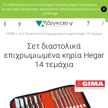
Oι διαθεσιμότητες στα καταστήματα λιανικής μπορεί να διαφέρουν.
+
Για καλύτερη εξυπηρέτηση, παραγγείλετε online ή επικοινωνήστε με το
κατάστημα.
HOME
Σετ διαστολικά επιχρωμιωμένα κηρία Hegar 14 τεμάχια
Σετ διαστολικά
επιχρωμιωμένα κηρία Hegar
14 τεμάχια