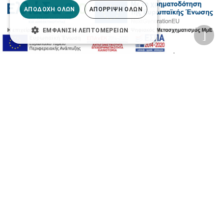
ΑΠΟΔΟΧΉ ΌΛΩΝ
ΑΠΌΡΡΙΨΗ ΌΛΩΝ
ΕΜΦΆΝΙΣΗ ΛΕΠΤΟΜΕΡΕΙΏΝ
2026 © Δίγκας Γ. Ιατρικά. All rights reserved.
Developed with care by
Totalweb
.
Προσβασιμότητα
Αλλαγή Μεγέθους
A-
A+
A
Αλλαγή Γραμματοσειράς
Αλλαγή Χρώματος