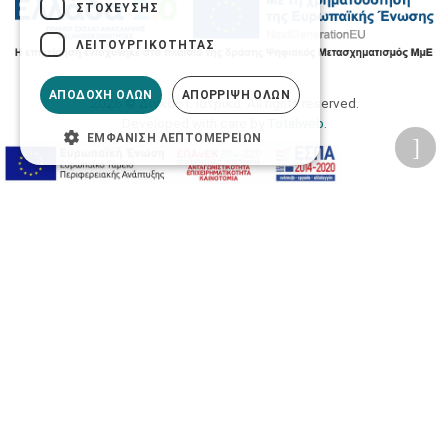
ΣΤΌΧΕΥΣΗΣ
ΛΕΙΤΟΥΡΓΙΚΌΤΗΤΑΣ
ΑΠΟΔΟΧΉ ΌΛΩΝ
ΑΠΌΡΡΙΨΗ ΌΛΩΝ
2026 © Δίγκας Γ. Ιατρικά. All rights reserved.
Developed with care by
Totalweb
.
ΕΜΦΆΝΙΣΗ ΛΕΠΤΟΜΕΡΕΙΏΝ
Προσβασιμότητα
Αλλαγή Μεγέθους
A-
A+
A
Αλλαγή Γραμματοσειράς
Αλλαγή Χρώματος