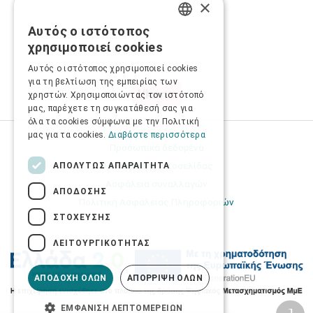
×
Αυτός ο ιστότοπος
GREEK
χρησιμοποιεί cookies
ENGLISH
Αυτός ο ιστότοπος χρησιμοποιεί cookies
για τη βελτίωση της εμπειρίας των
χρηστών. Χρησιμοποιώντας τον ιστότοπό
μας, παρέχετε τη συγκατάθεσή σας για
όλα τα cookies σύμφωνα με την Πολιτική
μας για τα cookies.
Διαβάστε περισσότερα
Προσωπικά δεδομένα
Όροι Χρήσης Ιστοσελίδας
ΑΠΟΛΎΤΩΣ ΑΠΑΡΑΊΤΗΤΑ
Ασφάλεια συναλλαγών
ΑΠΌΔΟΣΗΣ
Πολιτική Ασφάλειας Πληροφοριών
ΣΤΌΧΕΥΣΗΣ
ΛΕΙΤΟΥΡΓΙΚΌΤΗΤΑΣ
ΑΠΟΔΟΧΉ ΌΛΩΝ
ΑΠΌΡΡΙΨΗ ΌΛΩΝ
ΕΜΦΆΝΙΣΗ ΛΕΠΤΟΜΕΡΕΙΏΝ