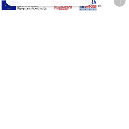
2026 © Δίγκας Γ. Ιατρικά. All rights reserved.
Developed with care by
Totalweb
.
Προσβασιμότητα
Αλλαγή Μεγέθους
A-
A+
A
Αλλαγή Γραμματοσειράς
Αλλαγή Χρώματος