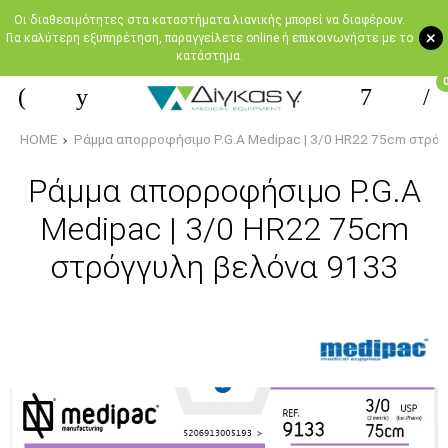
Oι διαθεσιμότητες στα καταστήματα λιανικής μπορεί να διαφέρουν.
+
Για καλύτερη εξυπηρέτηση, παραγγείλετε online ή επικοινωνήστε με το
κατάστημα.
HOME
Ράμμα απορροφήσιμο P.G.A Medipac | 3/0 HR22 75cm στρό
Ράμμα απορροφήσιμο P.G.A
Medipac | 3/0 HR22 75cm
στρόγγυλη βελόνα 9133