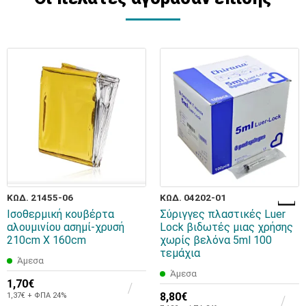
ΚΩΔ. 21455-06
ΚΩΔ. 04202-01
Ισοθερμική κουβέρτα
Σύριγγες πλαστικές Luer
αλουμινίου ασημί-χρυσή
Lock βιδωτές μιας χρήσης
210cm X 160cm
χωρίς βελόνα 5ml 100
τεμάχια
Άμεσα
Άμεσα
1,70€
1,37€ + ΦΠΑ 24%
8,80€